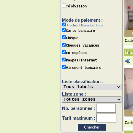
Télévision
Mode de paiement :
Cocher / Décocher Tous
Carte bancaire
Chèque
Caté
Chèques vacances
Gîte
En espèces
Paypal/Internet
Virement bancaire
Liste classification :
Liste zone :
Nb. personnes :
Tarif maximum :
Caté