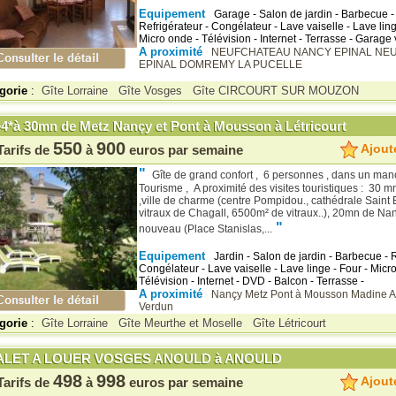
Equipement
Garage - Salon de jardin - Barbecue 
Refrigérateur - Congélateur - Lave vaiselle - Lave ling
Micro onde - Télévision - Internet - Terrasse - Garage 
A proximité
NEUFCHATEAU
NANCY
EPINAL
NE
EPINAL
DOMREMY LA PUCELLE
gorie
:
Gîte Lorraine
Gîte Vosges
Gîte CIRCOURT SUR MOUZON
e4*à 30mn de Metz Nançy et Pont à Mousson à Létricourt
550
900
Ajoute
Tarifs de
à
euros par semaine
"
Gîte de grand confort , 6 personnes , dans un mano
Tourisme , A proximité des visites touristiques : 30 m
,ville de charme (centre Pompidou., cathédrale Saint 
vitraux de Chagall, 6500m² de vitraux..), 20mn de Nançy
"
nouveau (Place Stanislas,...
Equipement
Jardin - Salon de jardin - Barbecue - R
Congélateur - Lave vaiselle - Lave linge - Four - Micr
Télévision - Internet - DVD - Balcon - Terrasse -
A proximité
Nançy
Metz
Pont à Mousson
Madine
A
Verdun
gorie
:
Gîte Lorraine
Gîte Meurthe et Moselle
Gîte Létricourt
LET A LOUER VOSGES ANOULD à ANOULD
498
998
Ajoute
Tarifs de
à
euros par semaine