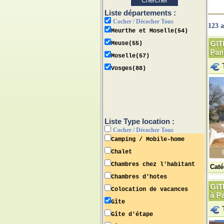
Liste départements :
Cocher / Décocher Tous
123 
Meurthe et Moselle(54)
GIT
Meuse(55)
Pan
Moselle(57)
Vosges(88)
Liste Type location :
Cocher / Décocher Tous
Camping / Mobile-home
Chalet
Chambres chez l'habitant
Caté
Chambres d'hotes
GIT
Colocation de vacances
à P
Gîte
Gîte d'étape