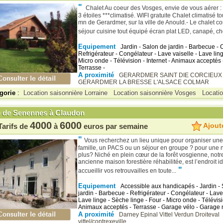
"
Chalet Au coeur des Vosges, envie de vous aérer :
3 étoiles ***climatisé. WIFI gratuite Chalet climatisé to
mn de Gerardmer, sur la ville de Anould.- Le chalet 
séjour cuisine tout équipé écran plat LED, canapé, ch
Equipement
Jardin - Salon de jardin - Barbecue - C
Refrigérateur - Congélateur - Lave vaiselle - Lave ling
Micro onde - Télévision - Internet - Animaux acceptés 
Terrasse -
A proximité
GERARDMER
SAINT DIE
CORCIEU
GERARDMER
LA BRESSE
L'ALSACE COLMAR
gorie
:
Location saisonnière Lorraine
Location saisonnière Vosges
Locati
e de Senennes à Claudon
4000
6000
Ajoute
Tarifs de
à
euros par semaine
"
Vous recherchez un lieu unique pour organiser une
famille, un PACS ou un séjour en groupe ? pour une n
plus? Niché en plein cœur de la forêt vosgienne, notre
ancienne maison forestière réhabilitée, est l’endroit i
"
accueillir vos retrouvailles en toute...
Equipement
Accessible aux handicapés - Jardin - 
jardin - Barbecue - Refrigérateur - Congélateur - Lave 
Lave linge - Sèche linge - Four - Micro onde - Télévisio
Animaux acceptés - Terrasse - Garage vélo - Garage 
A proximité
Darney
Epinal
Vittel
Verdun
Droiteval
vittel/contrexeville