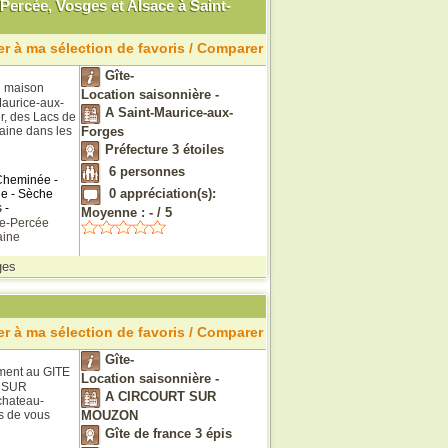
Percée, Vosges et Alsace à Saint-
r à ma sélection de favoris / Comparer
Gîte-
a maison
Location saisonnière -
-Maurice-aux-
A Saint-Maurice-aux-
r, des Lacs de
laine dans les
Forges
Préfecture 3 étoiles
6
personnes
 Cheminée -
0
appréciation(s):
ge - Sèche
 -
Moyenne :
-
/
5
re-Percée
aine
ges
r à ma sélection de favoris / Comparer
Gîte-
ment au GITE
Location saisonnière -
 SUR
A CIRCOURT SUR
chateau-
is de vous
MOUZON
Gîte de france 3 épis