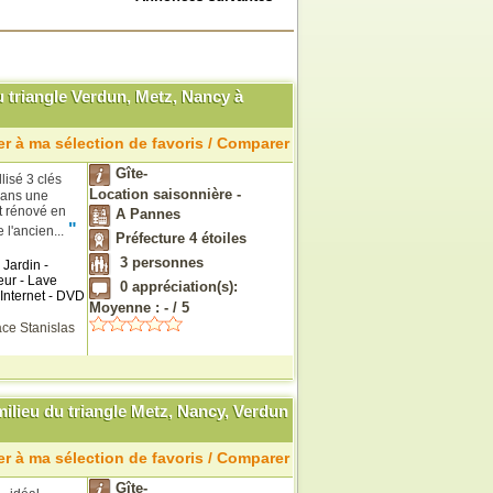
 triangle Verdun, Metz, Nancy à
r à ma sélection de favoris / Comparer
Gîte-
lisé 3 clés
Location saisonnière -
dans une
t rénové en
A Pannes
"
 l'ancien...
Préfecture 4 étoiles
3
personnes
Jardin -
eur - Lave
0
appréciation(s):
 Internet - DVD
Moyenne :
-
/
5
ace Stanislas
ilieu du triangle Metz, Nancy, Verdun
r à ma sélection de favoris / Comparer
Gîte-