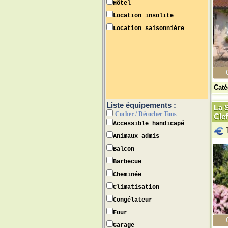
Hôtel
Location insolite
Location saisonnière
Caté
Liste équipements :
La S
Cocher / Décocher Tous
Cle
Accessible handicapé
Animaux admis
Balcon
Barbecue
Cheminée
Climatisation
Congélateur
Four
Garage