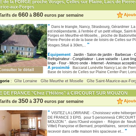
E de la FORGE proche Vosges, Celles sur Plaine, Lacs de Pierre-
rice-aux-Forges
660
860
Ajoute
Tarifs de
à
euros par semaine
"
Dans le triangle, Nancy, Strasbourg, Gérardmer :L
est indépendante, à l'entrée d' un petit village, Saint
Forges en Meurthe-et-Moselle, , proche de Badonville
Pierre-Percée et de la base de loisirs de Celles sur P
"
Vosges.Situé à 30km,...
Equipement
Jardin - Salon de jardin - Barbecue -
Refrigérateur - Congélateur - Lave vaiselle - Lave lin
linge - Four - Micro onde - Internet - Animaux acceptés
A proximité
Baccarat
Lunéville
Nancy
Lac de Pier
Base de loisirs de Celles sur Plaine
Center-Parc Lorr
gorie
:
Gîte Lorraine
Gîte Meurthe et Moselle
Gîte Saint-Maurice-aux-For
E DE FRANCE "Chez l"Hélène" à CIRCOURT SUR MOUZON
350
370
Ajoute
Tarifs de
à
euros par semaine
"
VISITEZ LA LORRAINE - Choisissez votre héberge
DE FRANCE 3 EPIS. pour 5 personnesà CIRCOURT
MOUZON ". dans l'Ouest vosgien - Région de Neuf
Vittel) Françoise et Bernard, propriétaires, seront rav
"
recevoir dans cette maison très spacieuse et...