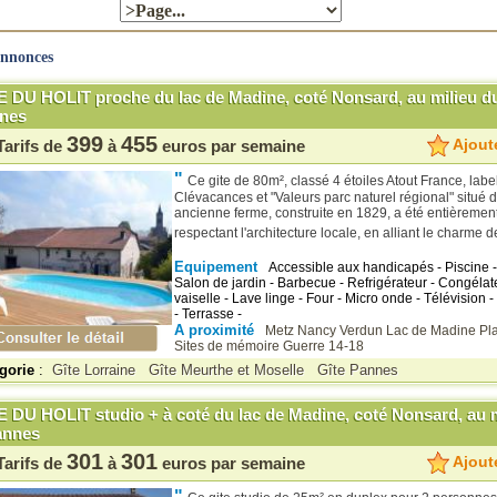
annonces
E DU HOLIT proche du lac de Madine, coté Nonsard, au milieu du
nes
399
455
Ajoute
Tarifs de
à
euros par semaine
"
Ce gite de 80m², classé 4 étoiles Atout France, label
Clévacances et "Valeurs parc naturel régional" situé 
ancienne ferme, construite en 1829, a été entièremen
respectant l'architecture locale, en alliant le charme de
Equipement
Accessible aux handicapés - Piscine - 
Salon de jardin - Barbecue - Refrigérateur - Congélat
vaiselle - Lave linge - Four - Micro onde - Télévision -
- Terrasse -
A proximité
Metz
Nancy
Verdun
Lac de Madine
Pl
Sites de mémoire Guerre 14-18
gorie
:
Gîte Lorraine
Gîte Meurthe et Moselle
Gîte Pannes
E DU HOLIT studio + à coté du lac de Madine, coté Nonsard, au m
annes
301
301
Ajoute
Tarifs de
à
euros par semaine
"