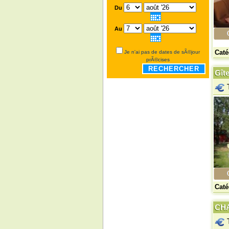
Du
Au
Caté
Je n'ai pas de dates de sÃ©jour
prÃ©cises
RECHERCHER
Gît
Caté
CHA