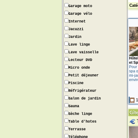
Caté
Garage moto
Garage vélo
Internet
Jacuzzi
Jardin
Lave linge
Lave vaisselle
Hôtel
Lecteur DVD
et S
Pour 
Micro onde
spa o
Petit déjeuner
mi-ja
envir
Piscine
Réfrigérateur
Salon de jardin
1
Sauna
Gît
Sèche linge
Table d'hotes
Terrasse
Téléphone