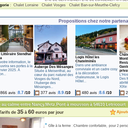
gorie
:
Chalet Lorraine
Chalet Vosges
Chalet Ban-sur-Meurthe-Clefcy
Propositions chez notre partenai
 Littéraire Stendhal
Chât
Logis Hôtel les
pa
Mont
Chatelminés
votre information, le
Rest
Dans une ambiance
uvrira ses portes à la
Gast
Auberge Des Mésanges
conviviale et un cadre cosy
nvier 2025. À
privat
Située à Meisenthal, au
à la décoration
on...
L'Hos
cœur du parc naturel des
chaleureuse, le Logis
Des M
Vosges du Nord,
Hôtel...
abrit
l'Auberge des
XIXe s
Mésanges...
8.7
8.9
8.6
866 avis :
/10
377 avis :
/10
480 avis :
/10
2
e au calme entre Nançy,Metz,Pont à mousson à 54610 Letricourt
35
60
Ajoute
Tarifs de
à
euros par jour
"
Gîte à la ferme : Chambre confortable, pour 2 perso