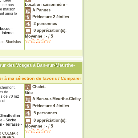
, idéal
Location saisonnière -
ut ne pas
lle maison
A Pannes
t ainsi le
Préfecture 2 étoiles
2
personnes
rbecue -
0
appréciation(s):
 Internet -
Moyenne :
-
/
5
ace Stanislas
 cœur des Vosges à Ban-sur-Meurthe-
r à ma sélection de favoris / Comparer
Chalet-
Sachemont,
es de
Gîte -
is de 70 m2
A Ban-sur-Meurthe-Clefcy
 et
Préfecture 4 étoiles
5
personnes
limatisation -
ge - Sèche
0
appréciation(s):
n - Terrasse -
Moyenne :
-
/
5
R
COLMAR
RSBERG