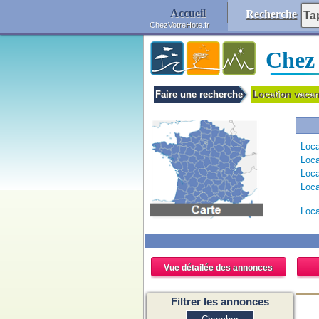
Accueil
Recherche
ChezVotreHote.fr
Chez
Faire une recherche
Location vaca
Loca
Loca
Loca
Loca
Loca
Vue détailée des annonces
Filtrer les annonces