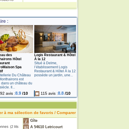
re :
eau des
Logis Restaurant & Hôtel
hairons Hôtel
À la 12
aurant
Situé à Delme,
roMaison Spa
l’établissement Logis
if
Restaurant & Hôtel À la 12
tellerie Du Château
possède un jardin, une...
onthairons est
é dans un château du
iècle. Il...
8.9
8.8
92 avis :
/10
115 avis :
/10
r à ma sélection de favoris / Comparer
Gîte
nnes (2 lits
A 54610 Letricourt