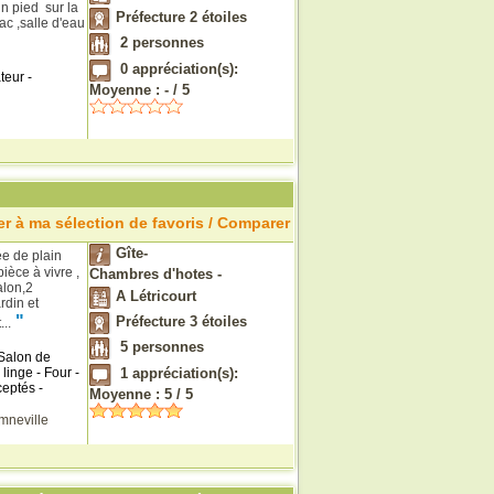
n pied sur la
Préfecture 2 étoiles
ac ,salle d'eau
2
personnes
0
appréciation(s):
teur -
Moyenne :
-
/
5
r à ma sélection de favoris / Comparer
Gîte-
ée de plain
ièce à vivre ,
Chambres d'hotes -
alon,2
A Létricourt
rdin et
"
Préfecture 3 étoiles
..
5
personnes
Salon de
linge - Four -
1
appréciation(s):
ceptés -
Moyenne :
5
/
5
mneville