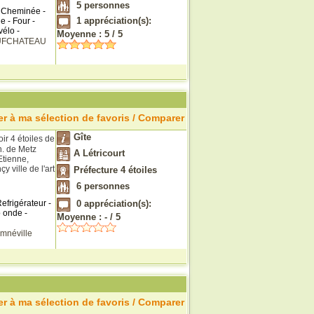
5
personnes
- Cheminée -
1
appréciation(s):
e - Four -
vélo -
Moyenne :
5
/
5
UFCHATEAU
r à ma sélection de favoris / Comparer
Gîte
ir 4 étoiles de
n. de Metz
A Létricourt
Etienne,
 ville de l'art
Préfecture 4 étoiles
6
personnes
efrigérateur -
0
appréciation(s):
o onde -
Moyenne :
-
/
5
mnéville
r à ma sélection de favoris / Comparer