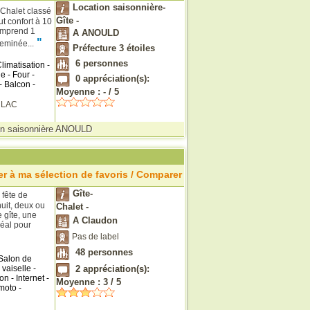
Location saisonnière-
 Chalet classé
Gîte -
ut confort à 10
comprend 1
A ANOULD
"
eminée...
Préfecture 3 étoiles
6
personnes
limatisation -
e - Four -
0
appréciation(s):
- Balcon -
Moyenne :
-
/
5
X
LAC
on saisonnière ANOULD
r à ma sélection de favoris / Comparer
Gîte-
 fête de
uit, deux ou
Chalet -
 gîte, une
A Claudon
déal pour
Pas de label
48
personnes
Salon de
vaiselle -
2
appréciation(s):
n - Internet -
Moyenne :
3
/
5
moto -