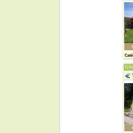
Caté
Gît