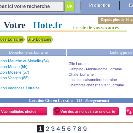
Promotion
E
Depuis plus de 10 a
Votre
Hote.fr
Le site de vos vacances
nces Lorraine
Gîte Lorraine
Départements Lorraine
Liste type d
tion Meurthe et Moselle (54)
Gîte Lorraine
tion Meuse (55)
Camping / Mobile-home Lorraine
tion Moselle (57)
Chalet Lorraine
tion Vosges (88)
Location saisonnière Lorraine
Chambres chez l'habitant Lorraine
tion vacances Lorraine
Location Gîte en Lorraine - 123 hébergement(s)
Vue multiples photos
Vue des annonces sur une carte
1
2
3
4
5
6
7
8
9