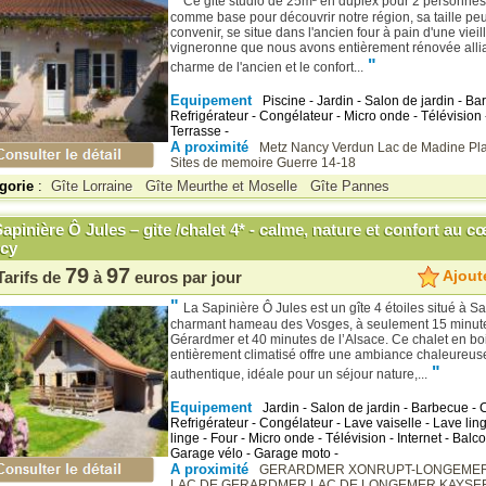
Ce gite studio de 25m² en duplex pour 2 personnes
comme base pour découvrir notre région, sa taille pe
convenir, se situe dans l'ancien four à pain d'une viei
vigneronne que nous avons entièrement rénovée allian
"
charme de l'ancien et le confort...
Equipement
Piscine - Jardin - Salon de jardin - Ba
Refrigérateur - Congélateur - Micro onde - Télévision -
Terrasse -
A proximité
Metz
Nancy
Verdun
Lac de Madine
Pl
Sites de memoire Guerre 14-18
gorie
:
Gîte Lorraine
Gîte Meurthe et Moselle
Gîte Pannes
apinière Ô Jules – gite /chalet 4* - calme, nature et confort au
fcy
79
97
Ajoute
Tarifs de
à
euros par jour
"
La Sapinière Ô Jules est un gîte 4 étoiles situé à 
charmant hameau des Vosges, à seulement 15 minut
Gérardmer et 40 minutes de l’Alsace. Ce chalet en bo
entièrement climatisé offre une ambiance chaleureuse
"
authentique, idéale pour un séjour nature,...
Equipement
Jardin - Salon de jardin - Barbecue - C
Refrigérateur - Congélateur - Lave vaiselle - Lave lin
linge - Four - Micro onde - Télévision - Internet - Balco
Garage vélo - Garage moto -
A proximité
GERARDMER
XONRUPT-LONGEME
LAC DE GERARDMER
LAC DE LONGEMER
KAYSE