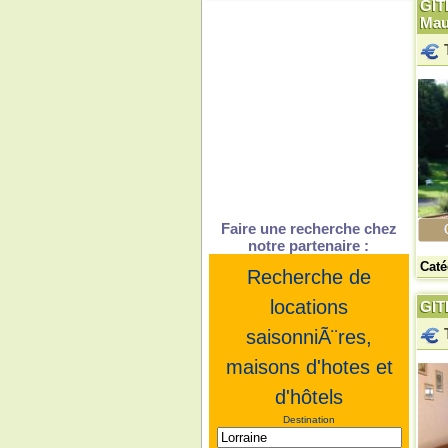
GIT
Mau
Faire une recherche chez
notre partenaire :
Caté
Recherche de
locations
GIT
saisonniÃ¨res,
maisons d'hotes et
d'hôtels
Destination