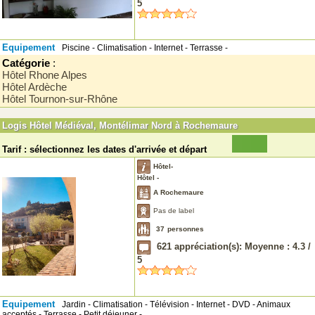
5
Equipement
Piscine - Climatisation - Internet - Terrasse -
Catégorie
:
Hôtel Rhone Alpes
Hôtel Ardèche
Hôtel Tournon-sur-Rhône
Logis Hôtel Médiéval, Montélimar Nord à Rochemaure
Tarif : sélectionnez les dates d'arrivée et départ
Hôtel-
Hôtel -
A Rochemaure
Pas de label
37
personnes
621
appréciation(s): Moyenne :
4.3
/
5
Equipement
Jardin - Climatisation - Télévision - Internet - DVD - Animaux
acceptés - Terrasse - Petit déjeuner -