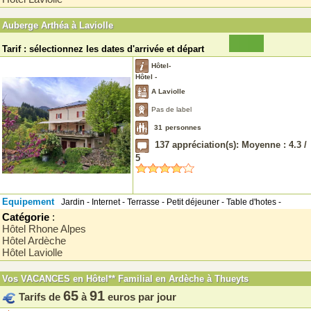
Auberge Arthéa à Laviolle
Tarif : sélectionnez les dates d'arrivée et départ
Hôtel-
Hôtel -
A Laviolle
Pas de label
31
personnes
137
appréciation(s): Moyenne :
4.3
/
5
Equipement
Jardin - Internet - Terrasse - Petit déjeuner - Table d'hotes -
Catégorie
:
Hôtel Rhone Alpes
Hôtel Ardèche
Hôtel Laviolle
Vos VACANCES en Hôtel** Familial en Ardèche à Thueyts
65
91
Tarifs de
à
euros par jour