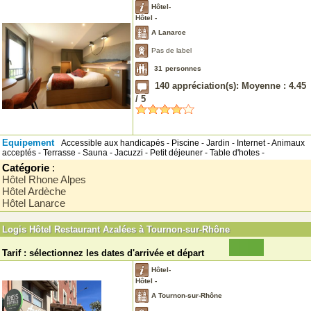
Hôtel-
Hôtel -
A Lanarce
Pas de label
31
personnes
140
appréciation(s): Moyenne :
4.45
/
5
Equipement
Accessible aux handicapés - Piscine - Jardin - Internet - Animaux
acceptés - Terrasse - Sauna - Jacuzzi - Petit déjeuner - Table d'hotes -
Catégorie
:
Hôtel Rhone Alpes
Hôtel Ardèche
Hôtel Lanarce
Logis Hôtel Restaurant Azalées à Tournon-sur-Rhône
Tarif : sélectionnez les dates d'arrivée et départ
Hôtel-
Hôtel -
A Tournon-sur-Rhône