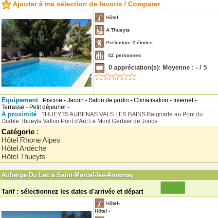
Ajouter à ma sélection de favoris / Comparer
Hôtel
A Thueyts
Préfecture 2 étoiles
42
personnes
0
appréciation(s): Moyenne :
-
/
5
Equipement
Piscine - Jardin - Salon de jardin - Climatisation - Internet -
Terrasse - Petit déjeuner -
A proximité
THUEYTS
AUBENAS
VALS LES BAINS
Baignade au Pont du
Diable Thueyts
Vallon Pont d'Arc
Le Mont Gerbier de Joncs
Catégorie
:
Hôtel Rhone Alpes
Hôtel Ardèche
Hôtel Thueyts
Auberge Du Lac à Saint-Marcel-lès-Annonay
Tarif : sélectionnez les dates d'arrivée et départ
Hôtel-
Hôtel -