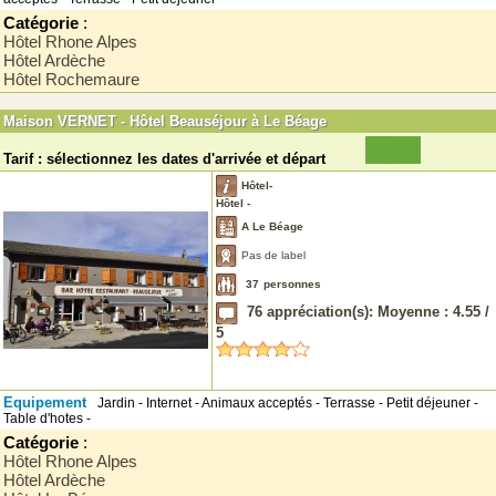
Catégorie
:
Hôtel Rhone Alpes
Hôtel Ardèche
Hôtel Rochemaure
Maison VERNET - Hôtel Beauséjour à Le Béage
Tarif : sélectionnez les dates d'arrivée et départ
Hôtel-
Hôtel -
A Le Béage
Pas de label
37
personnes
76
appréciation(s): Moyenne :
4.55
/
5
Equipement
Jardin - Internet - Animaux acceptés - Terrasse - Petit déjeuner -
Table d'hotes -
Catégorie
:
Hôtel Rhone Alpes
Hôtel Ardèche