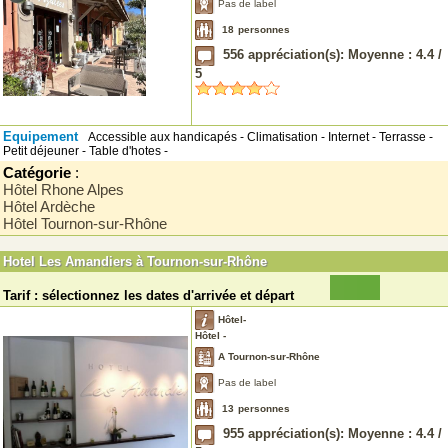
Pas de label
18
personnes
556
appréciation(s): Moyenne :
4.4
/
5
Equipement
Accessible aux handicapés - Climatisation - Internet - Terrasse -
Petit déjeuner - Table d'hotes -
Catégorie
:
Hôtel Rhone Alpes
Hôtel Ardèche
Hôtel Tournon-sur-Rhône
Hotel Les Amandiers à Tournon-sur-Rhône
Tarif : sélectionnez les dates d'arrivée et départ
Hôtel-
Hôtel -
A Tournon-sur-Rhône
Pas de label
13
personnes
955
appréciation(s): Moyenne :
4.4
/