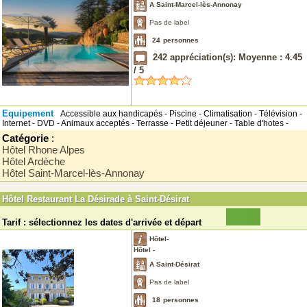
A Saint-Marcel-lès-Annonay
Pas de label
24
personnes
242
appréciation(s): Moyenne :
4.45
/
5
Equipement
Accessible aux handicapés - Piscine - Climatisation - Télévision -
Internet - DVD - Animaux acceptés - Terrasse - Petit déjeuner - Table d'hotes -
Catégorie
:
Hôtel Rhone Alpes
Hôtel Ardèche
Hôtel Saint-Marcel-lès-Annonay
Hôtel Restaurant La Désirade à Saint-Désirat
Tarif : sélectionnez les dates d'arrivée et départ
Hôtel-
Hôtel -
A Saint-Désirat
Pas de label
18
personnes