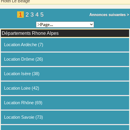
Hôtel Le Béage
1
2
3
4
5
Annonces suivantes >
Départements Rhone Alpes
Location Ardèche (7)
Location Drôme (26)
Location Isère (38)
Location Loire (42)
Location Rhône (69)
Location Savoie (73)