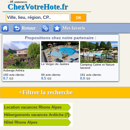
- 49 annonces
Chez
VotreHote.fr
Retour
Mes favoris
Propositions chez notre partenaire :
Le Verger de Jastres
Camping Calme et Nature
Iserand
Auberge Arthéa
160 avis clients:
69 avis clients:
181 avis clients:
8.7
8.5
8.8
/10
/10
/10
+Filtrer la recherche
Location vacances Rhone Alpes
Hébergements vacances Ardèche (7)
Hôtel Rhone Alpes