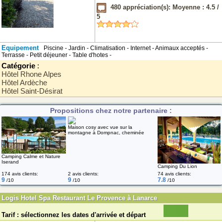
480
appréciation(s): Moyenne :
4.5
/
5
Equipement
Piscine - Jardin - Climatisation - Internet - Animaux acceptés -
Terrasse - Petit déjeuner - Table d'hotes -
Catégorie
:
Hôtel Rhone Alpes
Hôtel Ardèche
Hôtel Saint-Désirat
Propositions chez notre partenaire :
Maison cosy avec vue sur la
montagne à Dompnac, cheminée
Camping Calme et Nature
Iserand
Camping Du Lion
174 avis clients:
2 avis clients:
74 avis clients:
9
9
7.8
/10
/10
/10
Logis Hotel Spa Restaurant Le Provence à Lanarce
Tarif : sélectionnez les dates d'arrivée et départ