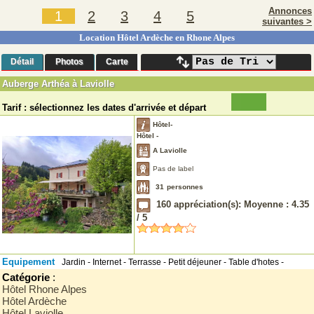
Annonces
1
2
3
4
5
suivantes >
Location Hôtel Ardèche en Rhone Alpes
Détail
Photos
Carte
Auberge Arthéa à Laviolle
Tarif : sélectionnez les dates d'arrivée et départ
Hôtel-
Hôtel -
A Laviolle
Pas de label
31
personnes
160
appréciation(s): Moyenne :
4.35
/
5
Equipement
Jardin - Internet - Terrasse - Petit déjeuner - Table d'hotes -
Catégorie
:
Hôtel Rhone Alpes
Hôtel Ardèche
Hôtel Laviolle