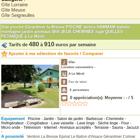
Gîte Lorraine
Gîte Meuse
Gîte Seigneulles
Gite proche Gérardmer la Bresse PISCINE tennis HAMMAM balnéo
montagne jardin animaux Wifi JEUX CHEMINÉE luge QUILLES
PETANQUE à Le Ménil
480
910
Tarifs de
à
euros par semaine
Ajouter à ma sélection de favoris / Comparer
Gîte-
Location saisonnière -
A Le Ménil
Pas de label
5
personnes
0
appréciation(s): Moyenne :
-
/
5
Equipement
Piscine - Jardin - Salon de jardin - Barbecue - Cheminée -
Refrigérateur - Congélateur - Lave vaiselle - Lave linge - Sèche linge - Four -
Micro onde - Télévision - Internet - Animaux acceptés - Terrasse - Sauna - Jacuzzi
-
A proximité
Ventron
La Bresse
Epinal
Le Ballon d'Alsace
Gérardmer
Colmar