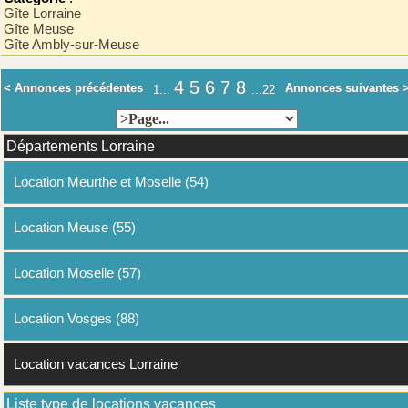
Gîte Lorraine
Gîte Meuse
Gîte Ambly-sur-Meuse
4
5
6
7
8
< Annonces précédentes
Annonces suivantes 
1...
...22
Départements Lorraine
Location Meurthe et Moselle (54)
Location Meuse (55)
Location Moselle (57)
Location Vosges (88)
Location vacances Lorraine
Liste type de locations vacances