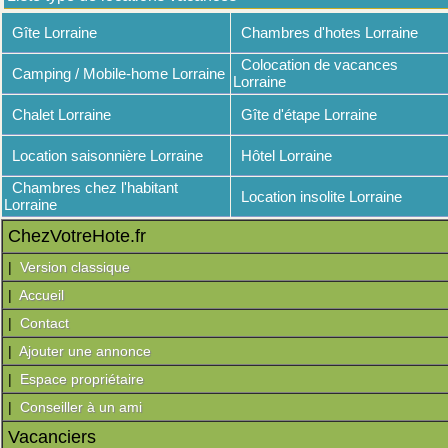
Gîte Lorraine
Chambres d'hotes Lorraine
Colocation de vacances
Camping / Mobile-home Lorraine
Lorraine
Chalet Lorraine
Gîte d'étape Lorraine
Location saisonnière Lorraine
Hôtel Lorraine
Chambres chez l'habitant
Location insolite Lorraine
Lorraine
ChezVotreHote.fr
|
Version classique
|
Accueil
|
Contact
|
Ajouter une annonce
|
Espace propriétaire
|
Conseiller à un ami
Vacanciers