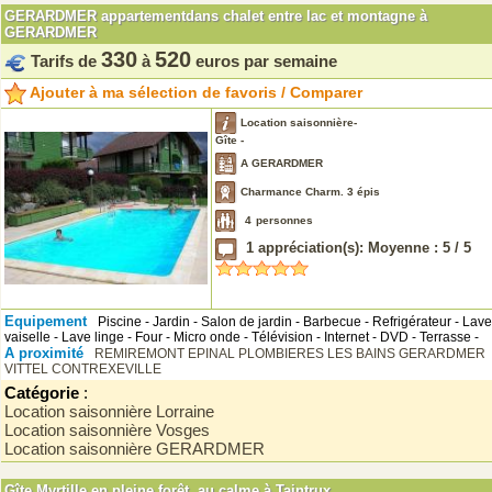
GERARDMER appartementdans chalet entre lac et montagne à
GERARDMER
330
520
Tarifs de
à
euros par semaine
Ajouter à ma sélection de favoris / Comparer
Location saisonnière-
Gîte -
A GERARDMER
Charmance Charm. 3 épis
4
personnes
1
appréciation(s): Moyenne :
5
/
5
Equipement
Piscine - Jardin - Salon de jardin - Barbecue - Refrigérateur - Lave
vaiselle - Lave linge - Four - Micro onde - Télévision - Internet - DVD - Terrasse -
A proximité
REMIREMONT
EPINAL
PLOMBIERES LES BAINS
GERARDMER
VITTEL
CONTREXEVILLE
Catégorie
:
Location saisonnière Lorraine
Location saisonnière Vosges
Location saisonnière GERARDMER
Gîte Myrtille en pleine forêt, au calme à Taintrux