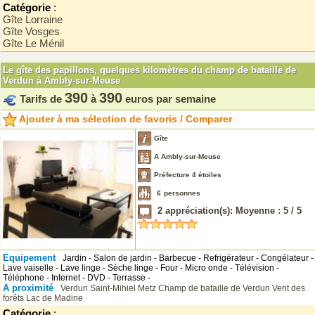
Catégorie
:
Gîte Lorraine
Gîte Vosges
Gîte Le Ménil
Le gîte des papillons, quelques kilomètres du champ de bataille de
Verdun à Ambly-sur-Meuse
390
390
Tarifs de
à
euros par semaine
Ajouter à ma sélection de favoris / Comparer
Gîte
A Ambly-sur-Meuse
Préfecture 4 étoiles
6
personnes
2
appréciation(s): Moyenne :
5
/
5
Equipement
Jardin - Salon de jardin - Barbecue - Refrigérateur - Congélateur -
Lave vaiselle - Lave linge - Sèche linge - Four - Micro onde - Télévision -
Téléphone - Internet - DVD - Terrasse -
A proximité
Verdun
Saint-Mihiel
Metz
Champ de bataille de Verdun
Vent des
forêts
Lac de Madine
Catégorie
: