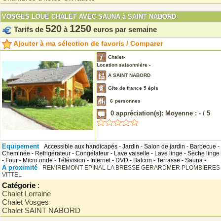
VOSGES LOUE CHALET AVEC SAUNA à SAINT NABORD
520
1250
Tarifs de
à
euros par semaine
Ajouter à ma sélection de favoris / Comparer
Chalet-
Location saisonnière -
A SAINT NABORD
Gîte de france 5 épis
6
personnes
0
appréciation(s): Moyenne :
-
/
5
Equipement
Accessible aux handicapés - Jardin - Salon de jardin - Barbecue -
Cheminée - Refrigérateur - Congélateur - Lave vaiselle - Lave linge - Sèche linge
- Four - Micro onde - Télévision - Internet - DVD - Balcon - Terrasse - Sauna -
A proximité
REMIREMONT
EPINAL
LA BRESSE
GERARDMER
PLOMBIERES
VITTEL
Catégorie
:
Chalet Lorraine
Chalet Vosges
Chalet SAINT NABORD