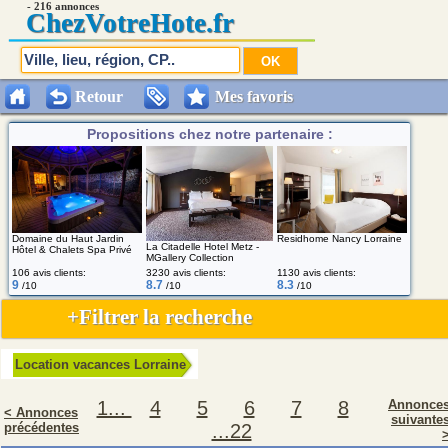
- 216 annonces
Chez
VotreHote.fr
Retour
Mes favoris
Propositions chez notre partenaire :
Domaine du Haut Jardin
Residhome Nancy Lorraine
La Citadelle Hotel Metz -
Hôtel & Chalets Spa Privé
MGallery Collection
106 avis clients:
3230 avis clients:
1130 avis clients:
9
8.7
8.3
/10
/10
/10
+Filtrer la recherche
Location vacances Lorraine
1...
4
5
6
7
8
Annonce
< Annonces
suivante
précédentes
...22