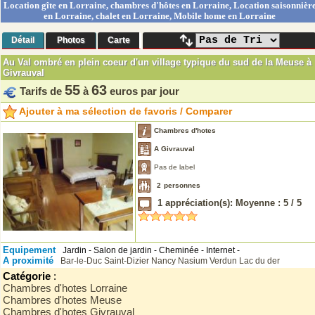
Location gîte en Lorraine, chambres d'hôtes en Lorraine, Location saisonnièr
en Lorraine, chalet en Lorraine, Mobile home en Lorraine
Détail
Photos
Carte
Au Val ombré en plein coeur d'un village typique du sud de la Meuse à
Givrauval
55
63
Tarifs de
à
euros par jour
Ajouter à ma sélection de favoris / Comparer
Chambres d'hotes
A Givrauval
Pas de label
2
personnes
1
appréciation(s): Moyenne :
5
/
5
Equipement
Jardin - Salon de jardin - Cheminée - Internet -
A proximité
Bar-le-Duc
Saint-Dizier
Nancy
Nasium
Verdun
Lac du der
Catégorie
:
Chambres d'hotes Lorraine
Chambres d'hotes Meuse
Chambres d'hotes Givrauval