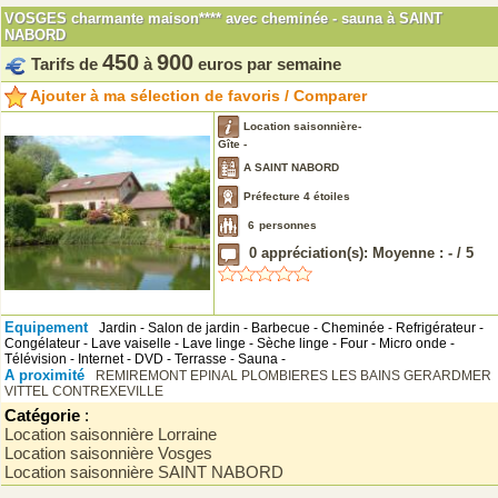
VOSGES charmante maison**** avec cheminée - sauna à SAINT
NABORD
450
900
Tarifs de
à
euros par semaine
Ajouter à ma sélection de favoris / Comparer
Location saisonnière-
Gîte -
A SAINT NABORD
Préfecture 4 étoiles
6
personnes
0
appréciation(s): Moyenne :
-
/
5
Equipement
Jardin - Salon de jardin - Barbecue - Cheminée - Refrigérateur -
Congélateur - Lave vaiselle - Lave linge - Sèche linge - Four - Micro onde -
Télévision - Internet - DVD - Terrasse - Sauna -
A proximité
REMIREMONT
EPINAL
PLOMBIERES LES BAINS
GERARDMER
VITTEL
CONTREXEVILLE
Catégorie
:
Location saisonnière Lorraine
Location saisonnière Vosges
Location saisonnière SAINT NABORD