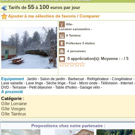
55
100
Tarifs de
à
euros par jour
Ajouter à ma sélection de favoris / Comparer
Gîte-
Location saisonnière -
A Taintrux
Préfecture 3 étoiles
4
personnes
0
appréciation(s): Moyenne :
-
/
5
Equipement
Jardin - Salon de jardin - Barbecue - Refrigérateur - Congélateur -
Lave vaiselle - Lave linge - Sèche linge - Four - Micro onde - Télévision - Internet -
DVD - Terrasse - Petit déjeuner - Table d'hotes - Garage vélo -
A proximité
Catégorie
:
Gîte Lorraine
Gîte Vosges
Gîte Taintrux
Propositions chez notre partenaire :