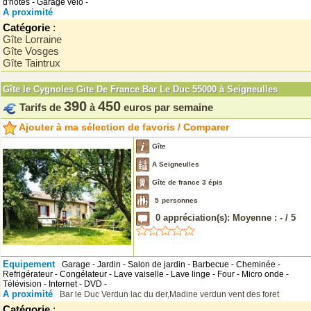
d'hotes - Garage vélo -
A proximité
Catégorie
:
Gîte Lorraine
Gîte Vosges
Gîte Taintrux
Gîte le Cygnoles Gite De France Bar Le Duc 55000 à Seigneulles
390
450
Tarifs de
à
euros par semaine
Ajouter à ma sélection de favoris / Comparer
Gîte
A Seigneulles
Gîte de france 3 épis
5
personnes
0
appréciation(s): Moyenne :
-
/
5
Equipement
Garage - Jardin - Salon de jardin - Barbecue - Cheminée -
Refrigérateur - Congélateur - Lave vaiselle - Lave linge - Four - Micro onde -
Télévision - Internet - DVD -
A proximité
Bar le Duc
Verdun
lac du der,Madine
verdun
vent des foret
Catégorie
: