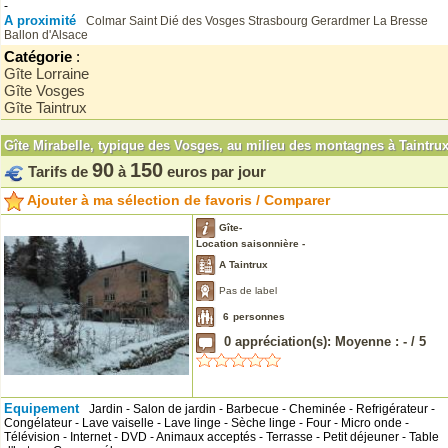
-
A proximité
Colmar
Saint Dié des Vosges
Strasbourg
Gerardmer
La Bresse
Ballon d'Alsace
Catégorie
:
Gîte Lorraine
Gîte Vosges
Gîte Taintrux
Gîte Mirabelle, typique des Vosges, au milieu des montagnes à Taintru
90
150
Tarifs de
à
euros par jour
Ajouter à ma sélection de favoris / Comparer
Gîte-
Location saisonnière -
A Taintrux
Pas de label
6
personnes
0
appréciation(s): Moyenne :
-
/
5
Equipement
Jardin - Salon de jardin - Barbecue - Cheminée - Refrigérateur -
Congélateur - Lave vaiselle - Lave linge - Sèche linge - Four - Micro onde -
Télévision - Internet - DVD - Animaux acceptés - Terrasse - Petit déjeuner - Table