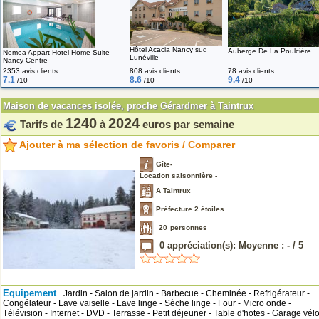
Hôtel Acacia Nancy sud
Auberge De La Poulcière
Nemea Appart Hotel Home Suite
Lunéville
Nancy Centre
2353 avis clients:
808 avis clients:
78 avis clients:
7.1
8.6
9.4
/10
/10
/10
Maison de vacances isolée, proche Gérardmer à Taintrux
1240
2024
Tarifs de
à
euros par semaine
Ajouter à ma sélection de favoris / Comparer
Gîte-
Location saisonnière -
A Taintrux
Préfecture 2 étoiles
20
personnes
0
appréciation(s): Moyenne :
-
/
5
Equipement
Jardin - Salon de jardin - Barbecue - Cheminée - Refrigérateur -
Congélateur - Lave vaiselle - Lave linge - Sèche linge - Four - Micro onde -
Télévision - Internet - DVD - Terrasse - Petit déjeuner - Table d'hotes - Garage vél