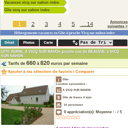
Vacances vicq sur nahon indre
Gîte vicq sur nahon indre
Annonces
1
2
3
4
5
...14
suivantes >
Hébergements vacances en Gîte à/proche Vicq sur nahon indre
Détail
Photos
Carte
GITE RURAL A VICQ SUR NAHOn proche zoo de BEAUVAL à VICQ
SUR NAHON
660
820
Tarifs de
à
euros par semaine
Ajouter à ma sélection de favoris / Comparer
Gîte-
Location saisonnière -
A VICQ SUR NAHON
Gîte de france 4 épis
10
personnes
0
appréciation(s): Moyenne :
-
/
5