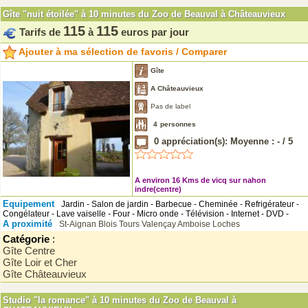
Gîte "nuit étoilée" à 10 minutes du Zoo de Beauval à Châteauvieux
115
115
Tarifs de
à
euros par jour
Ajouter à ma sélection de favoris / Comparer
Gîte
A Châteauvieux
Pas de label
4
personnes
0
appréciation(s): Moyenne :
-
/
5
A environ 16 Kms de vicq sur nahon
indre(centre)
Equipement
Jardin - Salon de jardin - Barbecue - Cheminée - Refrigérateur -
Congélateur - Lave vaiselle - Four - Micro onde - Télévision - Internet - DVD -
A proximité
St-Aignan
Blois
Tours
Valençay
Amboise
Loches
Catégorie
:
Gîte Centre
Gîte Loir et Cher
Gîte Châteauvieux
Studio "la romance" à 10 minutes du Zoo de Beauval à