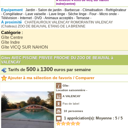
A environ 4 Kms de vicq sur nahon
indre(centre)
Equipement
Jardin - Salon de jardin - Barbecue - Climatisation - Refrigérateur
- Congélateur - Lave vaiselle - Lave linge - Sèche linge - Four - Micro onde -
Télévision - Internet - DVD - Animaux acceptés - Terrasse -
A proximité
CHATEAUROUX
VALENCAY
ROMORANTIN
VALENCAY
(Chateau)
ZOO DE BEAUVAL
ETANG DE LA BRENNE
Catégorie
:
Gîte Centre
Gîte Indre
Gîte VICQ SUR NAHON
Gites AVEC PISCINE PRIVEE PROCHE DU ZOO DE BEAUVAL à
VALENCAY
500
1300
Tarifs de
à
euros par semaine
Ajouter à ma sélection de favoris / Comparer
Gîte-
Location saisonnière -
A VALENCAY
Pas de label
10
personnes
1
appréciation(s): Moyenne :
5
/
5