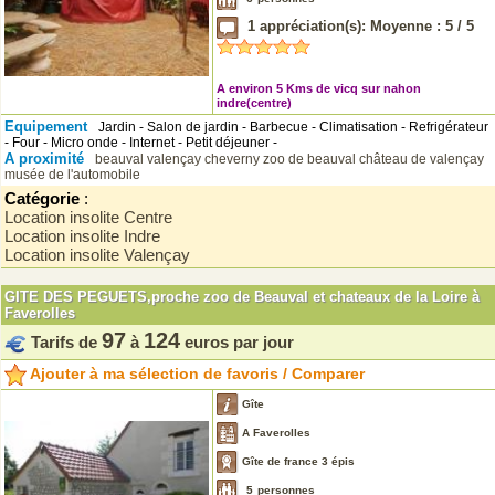
1
appréciation(s): Moyenne :
5
/
5
A environ 5 Kms de vicq sur nahon
indre(centre)
Equipement
Jardin - Salon de jardin - Barbecue - Climatisation - Refrigérateur
- Four - Micro onde - Internet - Petit déjeuner -
A proximité
beauval
valençay
cheverny
zoo de beauval
château de valençay
musée de l'automobile
Catégorie
:
Location insolite Centre
Location insolite Indre
Location insolite Valençay
GITE DES PEGUETS,proche zoo de Beauval et chateaux de la Loire à
Faverolles
97
124
Tarifs de
à
euros par jour
Ajouter à ma sélection de favoris / Comparer
Gîte
A Faverolles
Gîte de france 3 épis
5
personnes