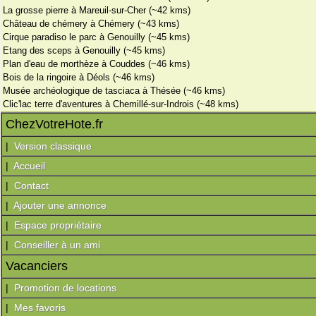
La grosse pierre à Mareuil-sur-Cher (~42 kms)
Château de chémery à Chémery (~43 kms)
Cirque paradiso le parc à Genouilly (~45 kms)
Etang des sceps à Genouilly (~45 kms)
Plan d'eau de morthèze à Couddes (~46 kms)
Bois de la ringoire à Déols (~46 kms)
Musée archéologique de tasciaca à Thésée (~46 kms)
Clic'lac terre d'aventures à Chemillé-sur-Indrois (~48 kms)
ChezVotreHote.fr
|
Version classique
|
Accueil
|
Contact
|
Ajouter une annonce
|
Espace propriétaire
|
Conseiller à un ami
Vacanciers
|
Promotion de locations
|
Mes favoris