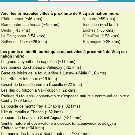
Voici les principales villes à proximité de Vicq sur nahon indre:
Châteauroux
(~46 kms)
Vierzon
(~59 kms)
Romorantin-Lanthenay
(~45 kms)
Issoudun
(~53 kms)
Déols
(~43 kms)
Loches
(~55 kms)
Le Poinçonnet
(~54 kms)
L'Île-d'Yeu
(~58 kms)
Selles-sur-Cher
(~26 kms)
Buzançais
(~35 kms)
Les points d'interêt touristiques ou activités à proximité de Vicq sur
nahon indre:
Le grand labyrinthe de napoléon (~11 kms)
Les prairies du château à Valençay (~11 kms)
Base de loisirs de la foulquetière à Luçay-le-Mâle (~16 kms)
Les effes et les riaux (~19 kms)
Circuit de la coulée verte à Écueillé (~22 kms)
Les îles du fouzon à Val-Fouzon (~22 kms)
Prairies du fouzon - conservatoire d'espaces naturels centre-val de loire à
Couffy (~29 kms)
La boucle de montcifray à Chabris (~32 kms)
L'ile du moulin à Chabris (~32 kms)
Zooparc de beauval à Saint-Aignan (~34 kms)
Sentier nature et observatoire à oiseaux (châteauvieux et seigy) à
Châteauvieux (~34 kms)
Le manoir des fauves à Saint-Lactencin (~37 kms)