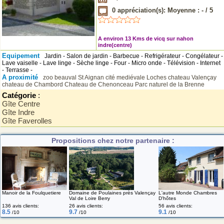
0
appréciation(s): Moyenne :
-
/
5
A environ 13 Kms de vicq sur nahon
indre(centre)
Equipement
Jardin - Salon de jardin - Barbecue - Refrigérateur - Congélateur -
Lave vaiselle - Lave linge - Sèche linge - Four - Micro onde - Télévision - Internet
- Terrasse -
A proximité
zoo beauval St Aignan
cité mediévale Loches
chateau Valençay
chateau de Chambord
Chateau de Chenonceau
Parc naturel de la Brenne
Catégorie
:
Gîte Centre
Gîte Indre
Gîte Faverolles
Propositions chez notre partenaire :
Domaine de Poulaines près Valençay
L'autre Monde Chambres
Manoir de la Foulquetiere
Val de Loire Berry
D'hôtes
136 avis clients:
26 avis clients:
56 avis clients:
8.5
9.7
9.1
/10
/10
/10