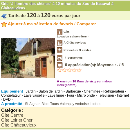
Gîte "à l'ombre des chênes" à 10 minutes du Zoo de Beauval à
Châteauvieux
120
120
Tarifs de
à
euros par jour
Ajouter à ma sélection de favoris / Comparer
Gîte-
Location saisonnière -
A Châteauvieux
Préfecture 3 étoiles
4
personnes
0
appréciation(s): Moyenne :
-
/
5
A environ 16 Kms de vicq sur nahon
indre(centre)
Equipement
Jardin - Salon de jardin - Barbecue - Cheminée - Refrigérateur -
Congélateur - Lave vaiselle - Lave linge - Four - Micro onde - Télévision - Internet
- DVD -
A proximité
St-Aignan
Blois
Tours
Valençay
Amboise
Loches
Catégorie
:
Gîte Centre
Gîte Loir et Cher
Gîte Châteauvieux