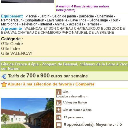
A environ 4 Kms de vicq sur nahon
indre(centre)
Equipement
Piscine - Jardin - Salon de jardin - Barbecue - Cheminée -
Refrigérateur - Congélateur - Lave vaiselle - Lave linge - Sèche linge - Four -
Micro onde - Télévision - Internet - Animaux acceptés - Terrasse -
A proximité
VALENCAY ET SON CHATEAU
CHATEAUROUX
BLOIS
ZOO DE
BEAUVAL
CHATEAU DE CHAMBORD
PARC NATUREL DE LA BRENNE
Catégorie
:
Gîte Centre
Gîte Indre
Gîte VALENCAY
Gîte de France 4 épis - Zooparc de Beauval, châteaux de la Loire à Vicq
sur Nahon
700
900
Tarifs de
à
euros par semaine
Ajouter à ma sélection de favoris / Comparer
Gîte-
Location saisonnière -
A Vicq sur Nahon
Gîte de france 4 épis
12
personnes
0
appréciation(s): Moyenne :
-
/
5