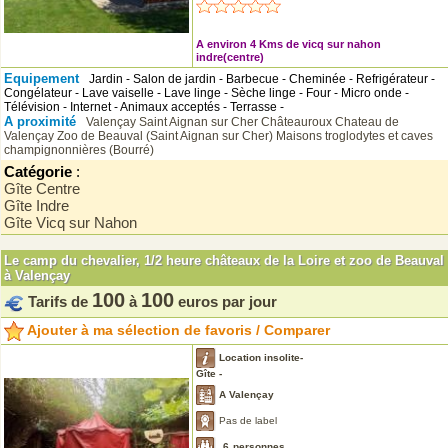
A environ 4 Kms de vicq sur nahon
indre(centre)
Equipement
Jardin - Salon de jardin - Barbecue - Cheminée - Refrigérateur -
Congélateur - Lave vaiselle - Lave linge - Sèche linge - Four - Micro onde -
Télévision - Internet - Animaux acceptés - Terrasse -
A proximité
Valençay
Saint Aignan sur Cher
Châteauroux
Chateau de
Valençay
Zoo de Beauval (Saint Aignan sur Cher)
Maisons troglodytes et caves
champignonnières (Bourré)
Catégorie
:
Gîte Centre
Gîte Indre
Gîte Vicq sur Nahon
Le camp du chevalier, 1/2 heure châteaux de la Loire et zoo de Beauval
à Valençay
100
100
Tarifs de
à
euros par jour
Ajouter à ma sélection de favoris / Comparer
Location insolite-
Gîte -
A Valençay
Pas de label
6
personnes