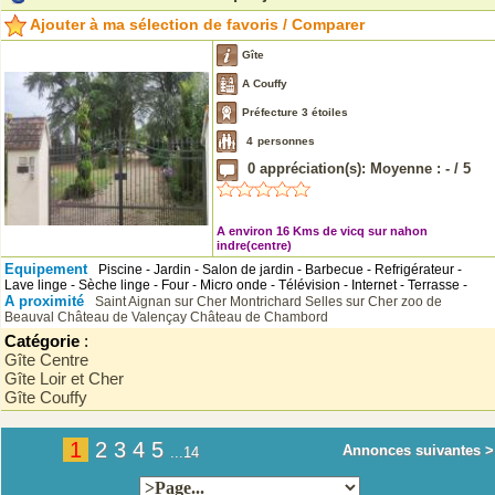
Ajouter à ma sélection de favoris / Comparer
Gîte
A Couffy
Préfecture 3 étoiles
4
personnes
0
appréciation(s): Moyenne :
-
/
5
A environ 16 Kms de vicq sur nahon
indre(centre)
Equipement
Piscine - Jardin - Salon de jardin - Barbecue - Refrigérateur -
Lave linge - Sèche linge - Four - Micro onde - Télévision - Internet - Terrasse -
A proximité
Saint Aignan sur Cher
Montrichard
Selles sur Cher
zoo de
Beauval
Château de Valençay
Château de Chambord
Catégorie
:
Gîte Centre
Gîte Loir et Cher
Gîte Couffy
1
2
3
4
5
Annonces suivantes >
...14