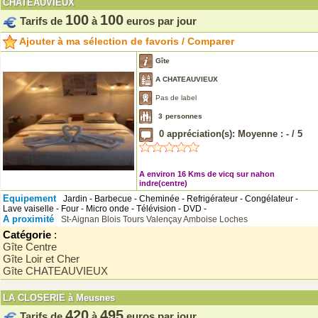
CHATEAUVIEUX
100
100
Tarifs de
à
euros par jour
Ajouter à ma sélection de favoris / Comparer
Gîte
A CHATEAUVIEUX
Pas de label
3
personnes
0
appréciation(s): Moyenne :
-
/
5
A environ 16 Kms de vicq sur nahon
indre(centre)
Equipement
Jardin - Barbecue - Cheminée - Refrigérateur - Congélateur -
Lave vaiselle - Four - Micro onde - Télévision - DVD -
A proximité
St-Aignan
Blois
Tours
Valençay
Amboise
Loches
Catégorie
:
Gîte Centre
Gîte Loir et Cher
Gîte CHATEAUVIEUX
LA CLOSERIE à Meusnes
420
495
Tarifs de
à
euros par jour