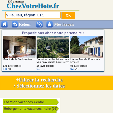
-137 annonces
Chez
VotreHote.fr
Retour
Mes favoris
Propositions chez notre partenaire :
Domaine de Poulaines près
L'autre Monde Chambres
Manoir de la Foulquetiere
Valençay Val de Loire Berry
D'hôtes
136 avis clients:
26 avis clients:
56 avis clients:
8.5
9.7
9.1
/10
/10
/10
+Filtrer la recherche
/ Sélectionner les dates
Location vacances Centre
Hébergements vacances Indre (36)