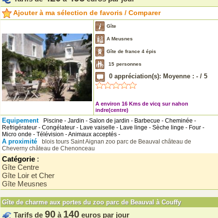
Ajouter à ma sélection de favoris / Comparer
Gîte
A Meusnes
Gîte de france 4 épis
15
personnes
0
appréciation(s): Moyenne :
-
/
5
A environ 16 Kms de vicq sur nahon
indre(centre)
Equipement
Piscine - Jardin - Salon de jardin - Barbecue - Cheminée -
Refrigérateur - Congélateur - Lave vaiselle - Lave linge - Sèche linge - Four -
Micro onde - Télévision - Animaux acceptés -
A proximité
blois
tours
Saint Aignan
zoo parc de Beauval
château de
Cheverny
château de Chenonceau
Catégorie
:
Gîte Centre
Gîte Loir et Cher
Gîte Meusnes
Gîte de charme aux portes du zoo parc de Beauval à Couffy
90
140
Tarifs de
à
euros par jour