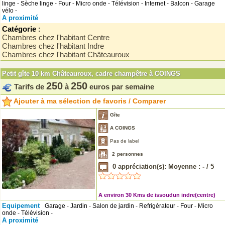
linge - Sèche linge - Four - Micro onde - Télévision - Internet - Balcon - Garage
vélo -
A proximité
Catégorie
:
Chambres chez l'habitant Centre
Chambres chez l'habitant Indre
Chambres chez l'habitant Châteauroux
Petit gîte 10 km Châteauroux, cadre champêtre à COINGS
250
250
Tarifs de
à
euros par semaine
Ajouter à ma sélection de favoris / Comparer
Gîte
A COINGS
Pas de label
2
personnes
0
appréciation(s): Moyenne :
-
/
5
A environ 30 Kms de issoudun indre(centre)
Equipement
Garage - Jardin - Salon de jardin - Refrigérateur - Four - Micro
onde - Télévision -
A proximité