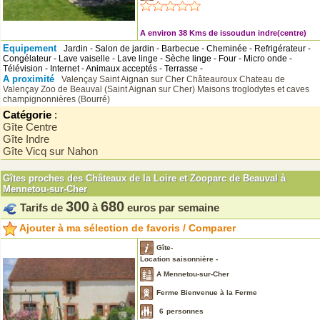
A environ 38 Kms de issoudun indre(centre)
Equipement
Jardin - Salon de jardin - Barbecue - Cheminée - Refrigérateur -
Congélateur - Lave vaiselle - Lave linge - Sèche linge - Four - Micro onde -
Télévision - Internet - Animaux acceptés - Terrasse -
A proximité
Valençay
Saint Aignan sur Cher
Châteauroux
Chateau de
Valençay
Zoo de Beauval (Saint Aignan sur Cher)
Maisons troglodytes et caves
champignonnières (Bourré)
Catégorie
:
Gîte Centre
Gîte Indre
Gîte Vicq sur Nahon
Gîtes proches des Châteaux de la Loire et Zooparc de Beauval à
Mennetou-sur-Cher
300
680
Tarifs de
à
euros par semaine
Ajouter à ma sélection de favoris / Comparer
Gîte-
Location saisonnière -
A Mennetou-sur-Cher
Ferme Bienvenue à la Ferme
6
personnes