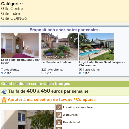
Catégorie
:
Gîte Centre
Gîte Indre
Gîte COINGS
Propositions chez notre partenaire :
Logis Hôtel Restaurant Berry
Le Clos de la Fontaine
Logis Hotel Relais Saint Jacques -
Relais
Châteauroux
7 avis clients:
227 avis clients:
574 avis clients:
9.2
9.2
8.7
/10
/10
/10
Grand studio en centre ville à Bourges
400
450
Tarifs de
à
euros par semaine
Ajouter à ma sélection de favoris / Comparer
Location saisonnière
A Bourges
Pas de label