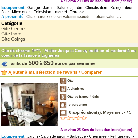
A environ 20 Kms de issoudun indre(centre)
Equipement
Garage - Jardin - Salon de jardin - Climatisation - Refrigérateur -
Four - Micro onde - Télévision - Internet - Terrasse -
A proximité
Châteauroux
déols
st valentin
issoudun
nohant
valencay
Catégorie
:
Gîte Centre
Gîte Indre
Gîte Coings
Gite de charme 4****, l'Atelier Jacques Coeur, tradition et modernité au
coeur de la France à Lignières
500
650
Tarifs de
à
euros par semaine
Ajouter à ma sélection de favoris / Comparer
Gîte
A Lignières
Gîte de france 4 épis
5
personnes
0
appréciation(s): Moyenne :
-
/
5
A environ 25 Kms de issoudun indre(centre)
Equipement
Jardin - Salon de jardin - Barbecue - Cheminée - Refrigérateur -