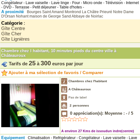
Congélateur - Lave vaiselle - Lave linge - Four - Micro onde - Télévision - Internet
- DVD - Terrasse - Petit déjeuner - Table d'hotes -
A proximité
Bourges
Saint Amand Montrond
La Châtre
Prieuré Notre Dame
D'Orsan
Nohant maison de George Sand
Abbaye de Noirlac
Catégorie
:
Gîte Centre
Gîte Cher
Gîte Lignières
Chambre chez l habitant, 10 minutes pieds du centre ville à
Châteauroux
25
300
Tarifs de
à
euros par jour
Ajouter à ma sélection de favoris / Comparer
Chambres chez l'habitant
A Châteauroux
Pas de label
2
personnes
0
appréciation(s): Moyenne :
-
/
5
A environ 27 Kms de issoudun indre(centre)
Equipement
Climatisation - Refrigérateur - Congélateur - Lave vaiselle - Lave