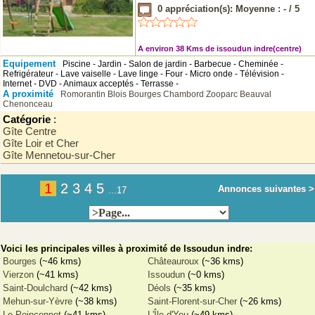
0
appréciation(s): Moyenne :
-
/
5
A environ 38 Kms de issoudun indre(centre)
Equipement
Piscine - Jardin - Salon de jardin - Barbecue - Cheminée -
Refrigérateur - Lave vaiselle - Lave linge - Four - Micro onde - Télévision -
Internet - DVD - Animaux acceptés - Terrasse -
A proximité
Romorantin
Blois
Bourges
Chambord
Zooparc Beauval
Chenonceau
Catégorie
:
Gîte Centre
Gîte Loir et Cher
Gîte Mennetou-sur-Cher
1
2
3
4
5
Annonces suivantes >
...17
Voici les principales villes à proximité de Issoudun indre:
Bourges
(~46 kms)
Châteauroux
(~36 kms)
Vierzon
(~41 kms)
Issoudun
(~0 kms)
Saint-Doulchard
(~42 kms)
Déols
(~35 kms)
Mehun-sur-Yèvre
(~38 kms)
Saint-Florent-sur-Cher
(~26 kms)
Le Poinçonnet
(~41 kms)
L'Île-d'Yeu
(~49 kms)