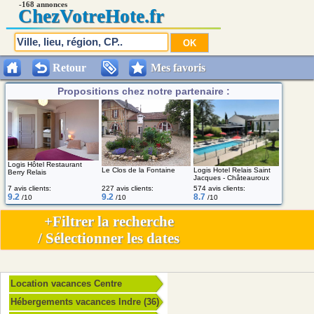
-168 annonces
Chez
VotreHote.fr
Retour
Mes favoris
Propositions chez notre partenaire :
Logis Hôtel Restaurant
Le Clos de la Fontaine
Logis Hotel Relais Saint
Berry Relais
Jacques - Châteauroux
7 avis clients:
227 avis clients:
574 avis clients:
9.2
9.2
8.7
/10
/10
/10
+Filtrer la recherche
/ Sélectionner les dates
Location vacances Centre
Hébergements vacances Indre (36)