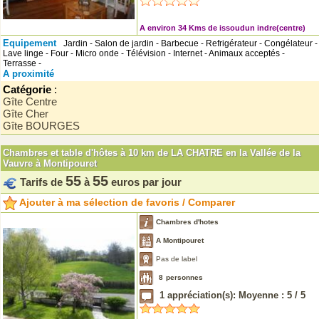
A environ 34 Kms de issoudun indre(centre)
Equipement
Jardin - Salon de jardin - Barbecue - Refrigérateur - Congélateur -
Lave linge - Four - Micro onde - Télévision - Internet - Animaux acceptés -
Terrasse -
A proximité
Catégorie
:
Gîte Centre
Gîte Cher
Gîte BOURGES
Chambres et table d'hôtes à 10 km de LA CHATRE en la Vallée de la
Vauvre à Montipouret
55
55
Tarifs de
à
euros par jour
Ajouter à ma sélection de favoris / Comparer
Chambres d'hotes
A Montipouret
Pas de label
8
personnes
1
appréciation(s): Moyenne :
5
/
5