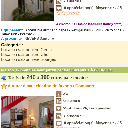
3
personnes
0
appréciation(s): Moyenne :
-
/
5
A environ 33 Kms de issoudun indre(centre)
Equipement
Accessible aux handicapés - Refrigérateur - Four - Micro onde -
Télévision - Internet -
A proximité
NEVERS
Sancerre
Catégorie
:
Location saisonnière Centre
Location saisonnière Cher
Location saisonnière Bourges
Maison T2 meublée avec jardin centre-ville/Marais à BOURGES
240
390
Tarifs de
à
euros par semaine
Ajouter à ma sélection de favoris / Comparer
Gîte
A BOURGES
Gîte de france City break premium
4
personnes
0
appréciation(s): Moyenne :
-
/
5