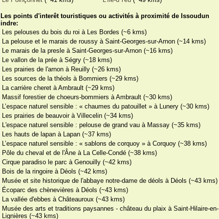
Les points d'interêt touristiques ou activités à proximité de Issoudun
indre:
Les pelouses du bois du roi à Les Bordes (~6 kms)
La pelouse et le marais de roussy à Saint-Georges-sur-Arnon (~14 kms)
Le marais de la presle à Saint-Georges-sur-Arnon (~16 kms)
Le vallon de la prée à Ségry (~18 kms)
Les prairies de l'arnon à Reuilly (~26 kms)
Les sources de la théols à Bommiers (~29 kms)
La carrière cheret à Ambrault (~29 kms)
Massif forestier de choeurs-bommiers à Ambrault (~30 kms)
L’espace naturel sensible : « chaumes du patouillet » à Lunery (~30 kms)
Les prairies de beauvoir à Villecelin (~34 kms)
L'espace naturel sensible : pelouse de grand vau à Massay (~35 kms)
Les hauts de lapan à Lapan (~37 kms)
L’espace naturel sensible : « sablons de corquoy » à Corquoy (~38 kms)
Pôle du cheval et de l'Âne à La Celle-Condé (~38 kms)
Cirque paradiso le parc à Genouilly (~42 kms)
Bois de la ringoire à Déols (~42 kms)
Musée et site historique de l'abbaye notre-dame de déols à Déols (~43 kms)
Écoparc des chènevières à Déols (~43 kms)
La vallée d'ebbes à Châteauroux (~43 kms)
Musée des arts et traditions paysannes - château du plaix à Saint-Hilaire-en-
Lignières (~43 kms)