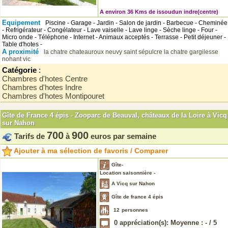
A environ 36 Kms de issoudun indre(centre)
Equipement
Piscine - Garage - Jardin - Salon de jardin - Barbecue - Cheminée
- Refrigérateur - Congélateur - Lave vaiselle - Lave linge - Sèche linge - Four -
Micro onde - Téléphone - Internet - Animaux acceptés - Terrasse - Petit déjeuner -
Table d'hotes -
A proximité
la chatre
chateauroux
neuvy saint sépulcre
la chatre
gargilesse
nohant vic
Catégorie
:
Chambres d'hotes Centre
Chambres d'hotes Indre
Chambres d'hotes Montipouret
Gîte de France 4 épis - Zooparc de Beauval, châteaux de la Loire à Vicq
sur Nahon
700
900
Tarifs de
à
euros par semaine
Ajouter à ma sélection de favoris / Comparer
Gîte-
Location saisonnière -
A Vicq sur Nahon
Gîte de france 4 épis
12
personnes
0
appréciation(s): Moyenne :
-
/
5