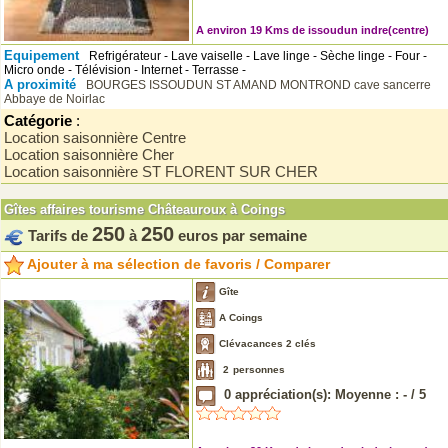
A environ 19 Kms de issoudun indre(centre)
Equipement
Refrigérateur - Lave vaiselle - Lave linge - Sèche linge - Four -
Micro onde - Télévision - Internet - Terrasse -
A proximité
BOURGES
ISSOUDUN
ST AMAND MONTROND
cave sancerre
Abbaye de Noirlac
Catégorie
:
Location saisonnière Centre
Location saisonnière Cher
Location saisonnière ST FLORENT SUR CHER
Gîtes affaires tourisme Châteauroux à Coings
250
250
Tarifs de
à
euros par semaine
Ajouter à ma sélection de favoris / Comparer
Gîte
A Coings
Clévacances 2 clés
2
personnes
0
appréciation(s): Moyenne :
-
/
5