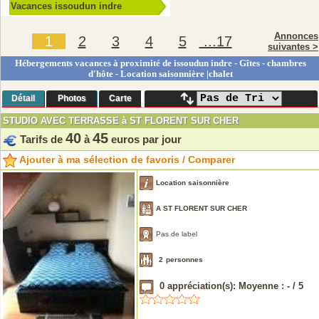
Vacances issoudun indre
Annonces
1
2
3
4
5
...17
suivantes >
Hébergements vacances à proximité de issoudun indre - Gîtes - chambres
d'hôte - Location saisonnière |chalet
Détail
Photos
Carte
STUDIO AVEC TERRASSE à ST FLORENT SUR CHER
40
45
Tarifs de
à
euros par jour
Ajouter à ma sélection de favoris / Comparer
Location saisonnière
A ST FLORENT SUR CHER
Pas de label
2
personnes
0
appréciation(s): Moyenne :
-
/
5