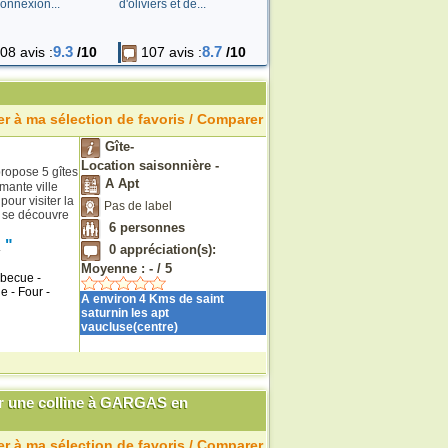
onnexion...
d'oliviers et de...
9.3
8.7
08 avis :
/10
107 avis :
/10
r à ma sélection de favoris / Comparer
Gîte-
Location saisonnière -
ropose 5 gîtes
A Apt
mante ville
our visiter la
Pas de label
s se découvre
6
personnes
"
.
0
appréciation(s):
Moyenne :
-
/
5
rbecue -
e - Four -
A environ 4 Kms de saint
saturnin les apt
vaucluse(centre)
r une colline à GARGAS en
r à ma sélection de favoris / Comparer