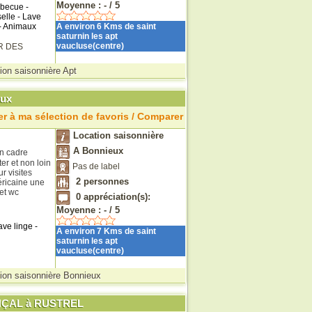
Moyenne :
-
/
5
rbecue -
selle - Lave
 - Animaux
A environ 6 Kms de saint
saturnin les apt
vaucluse(centre)
R DES
ion saisonnière Apt
eux
r à ma sélection de favoris / Comparer
Location saisonnière
A Bonnieux
n cadre
ter et non loin
Pas de label
r visites
2
personnes
éricaine une
et wc
0
appréciation(s):
Moyenne :
-
/
5
ve linge -
A environ 7 Kms de saint
saturnin les apt
vaucluse(centre)
ion saisonnière Bonnieux
NÇAL à RUSTREL