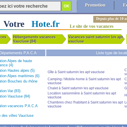
Promotion
E
Depuis plus de 10 a
Votre
Hote.fr
Le site de vos vacances
nces
Hébergements vacances
Vacances saint saturnin les apt
Vaucluse (84)
vaucluse
Départements P.A.C.A
Liste type de loca
tion Alpes de haute
ence (4)
C
tion Hautes alpes (5)
Gîte à Saint saturnin les apt vaucluse
v
tion Alpes maritimes (6)
Camping / Mobile-home à Saint saturnin les apt
C
tion Bouches du rhône
vaucluse
v
Chalet à Saint saturnin les apt vaucluse
G
tion Var (83)
Location saisonnière à Saint saturnin les apt
H
tion Vaucluse (84)
vaucluse
Chambres chez l'habitant à Saint saturnin les apt
L
tion vacances P.A.C.A
vaucluse
v
e des villes Vaucluse