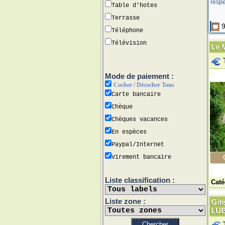
respe
Table d'hotes
Terrasse
9
Téléphone
Télévision
Le M
Mode de paiement :
Cocher / Décocher Tous
Carte bancaire
Chèque
Chèques vacances
En espèces
Paypal/Internet
Virement bancaire
Liste classification :
Caté
Liste zone :
Git
LU