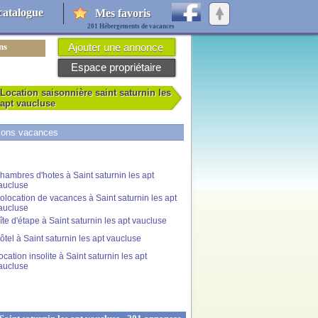
catalogue
Mes favoris
201 Hébergements de vacances
ns
Ajouter une annonce
Espace propriétaire
Location saisonnière saint saturnin les
apt vaucluse
tions vacances
hambres d'hotes à Saint saturnin les apt
aucluse
olocation de vacances à Saint saturnin les apt
aucluse
îte d'étape à Saint saturnin les apt vaucluse
ôtel à Saint saturnin les apt vaucluse
ocation insolite à Saint saturnin les apt
aucluse