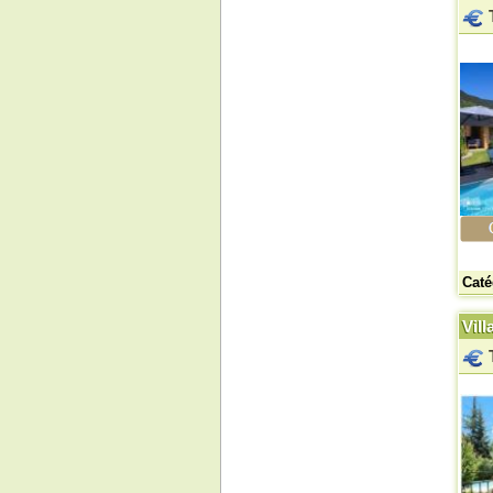
Caté
Vill