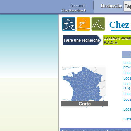
Accueil
Recherche
ChezVotreHote.fr
Chez
Location vaca
Faire une recherche
P.A.C.A
Loca
prov
Loca
Loca
Loca
(13)
Loca
Loca
Loca
List