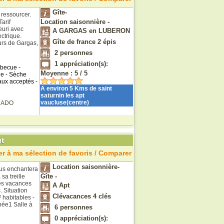
Gîte-
 ressourcer.
Location saisonnière -
arif
euri avec
A GARGAS en LUBERON
ectrique.
Gîte de france 2 épis
urs de Gargas,
2
personnes
1
appréciation(s):
rbecue -
Moyenne :
5
/
5
ge - Sèche
maux acceptés -
A environ 5 Kms de saint
saturnin les apt
vaucluse(centre)
RADO
t
r à ma sélection de favoris / Comparer
Location saisonnière-
ous enchantera
Gîte -
sa treille
des vacances
A Apt
. Situation
Clévacances 4 clés
 habitables -
pée1 Salle à
6
personnes
0
appréciation(s):