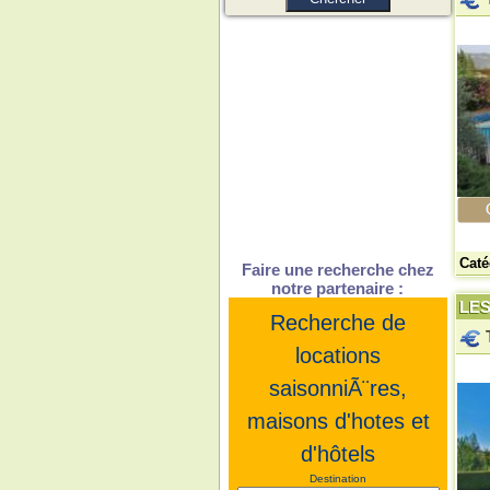
Caté
Faire une recherche chez
notre partenaire :
LES
Recherche de
locations
saisonniÃ¨res,
maisons d'hotes et
d'hôtels
Destination