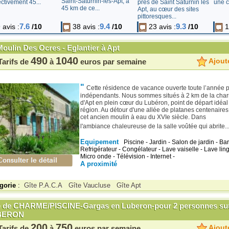
Saint-Saturnin-lès-Apt, à
ctivement 45...
une c
près de Saint Saturnin lès
45 km de ce...
Apt, au cœur des sites
pittoresques...
7.6
9.4
9.3
 avis :
/10
38 avis :
/10
23 avis :
/10
1
oulin Des Ocres - Eglantier à Apt
490
1040
Ajoute
Tarifs de
à
euros par semaine
"
Cette résidence de vacance ouverte toute l’année p
indépendants. Nous sommes situés à 2 km de la char
d'Apt en plein cœur du Lubéron, point de départ idéal p
région. Au détour d'une allée de platanes centenaire
cet ancien moulin à eau du XVIe siècle. Dans
l'ambiance chaleureuse de la salle voûtée qui abrite..
Equipement
Piscine - Jardin - Salon de jardin - Ba
Refrigérateur - Congélateur - Lave vaiselle - Lave ling
Micro onde - Télévision - Internet -
A proximité
gorie
:
Gîte P.A.C.A
Gîte Vaucluse
Gîte Apt
e de CHARME/PISCINE-Gargas en Luberon-pour 2 personnes su
BERON
200
750
Ajoute
Tarifs de
à
euros par semaine