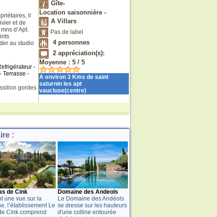
Gîte-
Location saisonnière -
riétaires, il
A Villars
ivier et de
 mns d’Apt.
Pas de label
ints
4
personnes
éder au studio
2
appréciation(s):
Moyenne :
5
/
5
efrigérateur -
- Terrasse -
A environ 3 Kms de saint
saturnin les apt
ssillon
gordes
vaucluse(centre)
re :
as de Cink
Domaine des Andeols
nt une vue sur la
Le Domaine des Andéols
ne, l’établissement Le
se dresse sur les hauteurs
de Cink comprend
d'une colline entourée