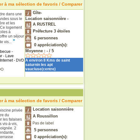
r à ma sélection de favoris / Comparer
Gîte-
dre dans une
Location saisonnière -
andes sous le
re et les
A RUSTREL
Ce logement
Préfecture 3 étoiles
oiles à
ffre un séjour
6
personnes
"
 vis...
0
appréciation(s):
Moyenne :
-
/
5
rbecue -
r - Lave
 Internet - DVD
A environ 8 Kms de saint
saturnin les apt
vaucluse(centre)
DO
r à ma sélection de favoris / Comparer
Location saisonnière
piscine privée
tre du
A Roussillon
 les falaises
Pas de label
 vis-à-vis,
soignée. 2
5
personnes
endante,
0
appréciation(s):
terrasse