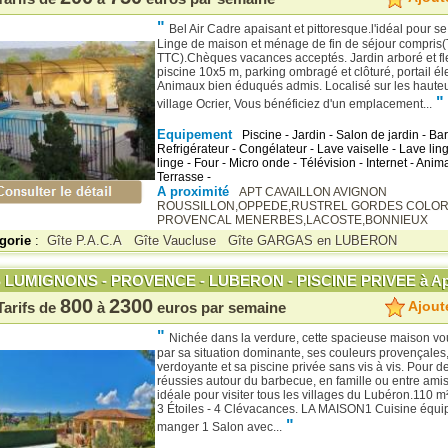
"
Bel Air Cadre apaisant et pittoresque.l'idéal pour se
Linge de maison et ménage de fin de séjour compris(T
TTC).Chèques vacances acceptés. Jardin arboré et fl
piscine 10x5 m, parking ombragé et clôturé, portail él
Animaux bien éduqués admis. Localisé sur les haute
"
village Ocrier, Vous bénéficiez d'un emplacement...
Equipement
Piscine - Jardin - Salon de jardin - Ba
Refrigérateur - Congélateur - Lave vaiselle - Lave lin
linge - Four - Micro onde - Télévision - Internet - Ani
Terrasse -
A proximité
APT
CAVAILLON
AVIGNON
ROUSSILLON,OPPEDE,RUSTREL
GORDES COLO
PROVENCAL
MENERBES,LACOSTE,BONNIEUX
gorie
:
Gîte P.A.C.A
Gîte Vaucluse
Gîte GARGAS en LUBERON
 LUMIGNONS - PROVENCE - LUBERON - PISCINE PRIVEE à Ap
800
2300
Ajoute
Tarifs de
à
euros par semaine
"
Nichée dans la verdure, cette spacieuse maison v
par sa situation dominante, ses couleurs provençales, 
verdoyante et sa piscine privée sans vis à vis. Pour 
réussies autour du barbecue, en famille ou entre amis
idéale pour visiter tous les villages du Lubéron.110 m²
3 Étoiles - 4 Clévacances. LA MAISON1 Cuisine équi
"
manger 1 Salon avec...