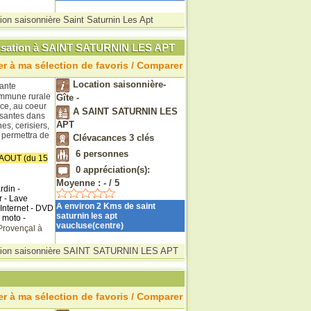
ion saisonnière Saint Saturnin Les Apt
matisation à SAINT SATURNIN LES APT
r à ma sélection de favoris / Comparer
Location saisonnière-
ante
ommune rurale
Gîte -
nce, au coeur
A SAINT SATURNIN LES
osantes dans
APT
s, cerisiers,
s permettra de
Clévacances 3 clés
6
personnes
OUT (du 15
0
appréciation(s):
Moyenne :
-
/
5
rdin -
r - Lave
A environ 2 Kms de saint
 Internet - DVD
saturnin les apt
 moto -
vaucluse(centre)
Provençal à
tion saisonnière SAINT SATURNIN LES APT
r à ma sélection de favoris / Comparer