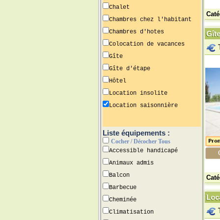
Chalet
Caté
Chambres chez l'habitant
Chambres d'hotes
Gît
Colocation de vacances
Gîte
Gîte d'étape
Hôtel
Location insolite
Location saisonnière
Liste équipements :
Cocher / Décocher Tous
Accessible handicapé
Animaux admis
Balcon
Caté
Barbecue
Loca
Cheminée
Climatisation