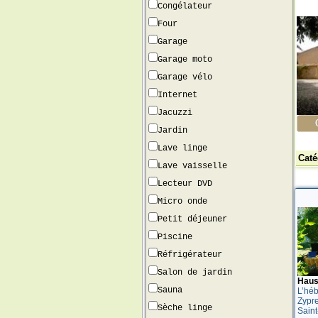
Congélateur
Four
Garage
Garage moto
Garage vélo
Internet
Jacuzzi
Jardin
Lave linge
Caté
Lave vaisselle
Lecteur DVD
Micro onde
Petit déjeuner
Piscine
Réfrigérateur
Salon de jardin
Haus
Sauna
L’hé
Zypre
Sèche linge
Saint