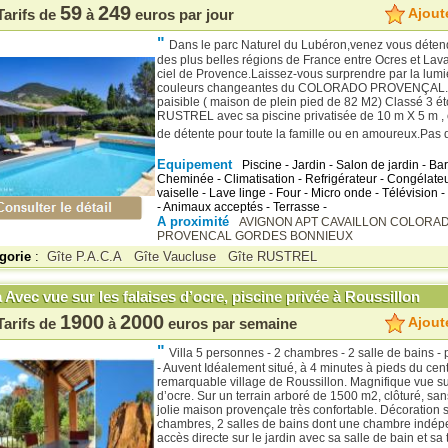
59
249
Ajoute
Tarifs de
à
euros par jour
"
Dans le parc Naturel du Lubéron,venez vous déten
des plus belles régions de France entre Ocres et Lav
ciel de Provence.Laissez-vous surprendre par la lumiè
couleurs changeantes du COLORADO PROVENÇAL.
paisible ( maison de plein pied de 82 M2) Classé 3 ét
RUSTREL avec sa piscine privatisée de 10 m X 5 m , o
de détente pour toute la famille ou en amoureux.Pas de
Equipement
Piscine - Jardin - Salon de jardin - Ba
Cheminée - Climatisation - Refrigérateur - Congélateu
vaiselle - Lave linge - Four - Micro onde - Télévision -
- Animaux acceptés - Terrasse -
A proximité
AVIGNON
APT
CAVAILLON
COLORA
PROVENCAL
GORDES
BONNIEUX
gorie
:
Gîte P.A.C.A
Gîte Vaucluse
Gîte RUSTREL
a Avec vue sur les falaises d’ocre, piscine privée à Roussillon
1900
2000
Ajoute
Tarifs de
à
euros par semaine
"
Villa 5 personnes - 2 chambres - 2 salle de bains - 
- Auvent Idéalement situé, à 4 minutes à pieds du cen
remarquable village de Roussillon. Magnifique vue sur
d’ocre. Sur un terrain arboré de 1500 m2, clôturé, sans
jolie maison provençale très confortable. Décoration 
chambres, 2 salles de bains dont une chambre indép
accès directe sur le jardin avec sa salle de bain et sa 