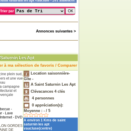
aint saturnin les apt vaucluse - 201 annonces
Trier par
Annonces suivantes >
aturnin Les Apt
r à ma sélection de favoris / Comparer
Location saisonnière-
ine plein sud,
iers et une vue
Gîte -
meau
A Saint Saturnin Les Apt
 la campagne
itectural et
Clévacances 4 clés
rovençale
4
personnes
0
appréciation(s):
rbecue -
Moyenne :
-
/
5
r - Lave
 Internet - DVD
A environ 1 Kms de saint
saturnin les apt
LLON
GORDES
vaucluse(centre)
AINE DE