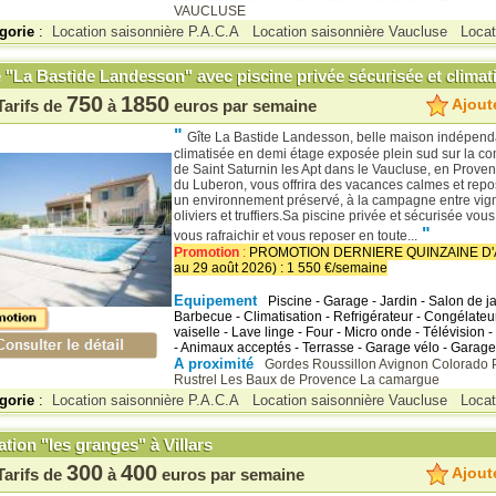
VAUCLUSE
gorie
:
Location saisonnière P.A.C.A
Location saisonnière Vaucluse
Locat
e "La Bastide Landesson" avec piscine privée sécurisée et cli
750
1850
Ajoute
Tarifs de
à
euros par semaine
"
Gîte La Bastide Landesson, belle maison indépend
climatisée en demi étage exposée plein sud sur la c
de Saint Saturnin les Apt dans le Vaucluse, en Prove
du Luberon, vous offrira des vacances calmes et rep
un environnement préservé, à la campagne entre vigne
oliviers et truffiers.Sa piscine privée et sécurisée vou
"
vous rafraichir et vous reposer en toute...
Promotion
:
PROMOTION DERNIERE QUINZAINE D'A
au 29 août 2026) : 1 550 €/semaine
Equipement
Piscine - Garage - Jardin - Salon de ja
Barbecue - Climatisation - Refrigérateur - Congélateu
vaiselle - Lave linge - Four - Micro onde - Télévision -
- Animaux acceptés - Terrasse - Garage vélo - Garage
A proximité
Gordes
Roussillon
Avignon
Colorado 
Rustrel
Les Baux de Provence
La camargue
gorie
:
Location saisonnière P.A.C.A
Location saisonnière Vaucluse
Loca
tion "les granges" à Villars
300
400
Ajoute
Tarifs de
à
euros par semaine