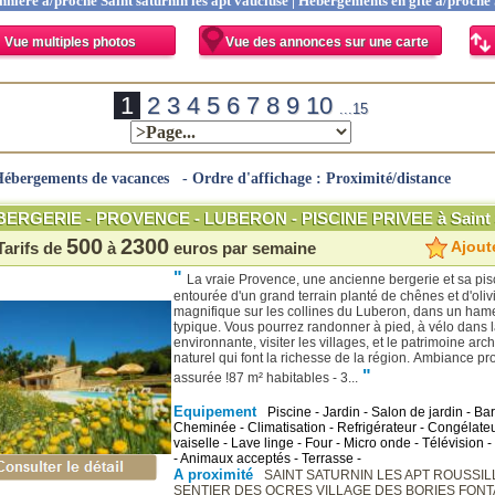
ière à/proche Saint saturnin les apt vaucluse | Hébergements en gite à/proche S
Vue multiples photos
Vue des annonces sur une carte
1
2
3
4
5
6
7
8
9
10
...15
ébergements de vacances - Ordre d'affichage : Proximité/distance
BERGERIE - PROVENCE - LUBERON - PISCINE PRIVEE à Saint S
500
2300
Ajoute
Tarifs de
à
euros par semaine
"
La vraie Provence, une ancienne bergerie et sa pisc
entourée d'un grand terrain planté de chênes et d'oliv
magnifique sur les collines du Luberon, dans un ha
typique. Vous pourrez randonner à pied, à vélo dans
environnante, visiter les villages, et le patrimoine arch
naturel qui font la richesse de la région. Ambiance p
"
assurée !87 m² habitables - 3...
Equipement
Piscine - Jardin - Salon de jardin - Ba
Cheminée - Climatisation - Refrigérateur - Congélateu
vaiselle - Lave linge - Four - Micro onde - Télévision -
- Animaux acceptés - Terrasse -
A proximité
SAINT SATURNIN LES APT
ROUSSI
SENTIER DES OCRES
VILLAGE DES BORIES
FONT