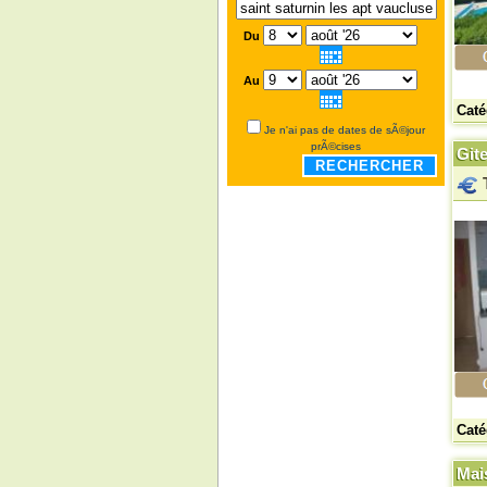
Du
Au
Caté
Je n'ai pas de dates de sÃ©jour
prÃ©cises
Git
RECHERCHER
Caté
Mai