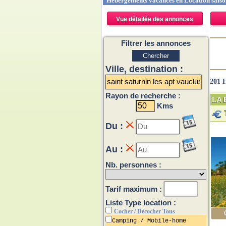
Hébergements vacances en Location saisonn
Vue détailée des annonces
Filtrer les annonces
Ville, destination :
201 H
Rayon de recherche :
LA 
Kms
Du :
Au :
Nb. personnes :
Tarif maximum :
Liste Type location :
Cocher / Décocher Tous
Camping / Mobile-home