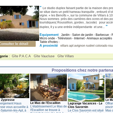
"
Le studio duplex faisant partie de la maison des prop
se situe dans un petit hameau tranquille , entouré d’ol
vigne. « les Benoîts », sur la commune de Villars à 10
Nous sommes près des carrières des ocres et des po
touristiques( Roussillion, gordes , lacoste) pour acc
"
duplex, Il y a une entrée indépendante et une...
Equipement
Jardin - Salon de jardin - Barbecue - R
Micro onde - Télévision - Internet - Animaux acceptés 
Table d'hotes -
A proximité
villars
apt
avignon
rustrel colorado
rou
gorie
:
Gîte P.A.C.A
Gîte Vaucluse
Gîte Villars
Propositions chez notre partenai
 Zypresse
Le M
Le Mas de l'Escaillon
bergement Haus
Offra
Lagrange Vacances - Le
L’établissement Le Mas de
sse vous accueille à
pisci
Clos Savornin
l'Escaillon se trouve à
-Saturnin-lès-Apt, à
Mas 
Le Clos Savornin est situé