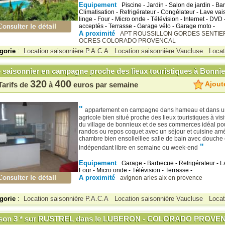
Equipement
Piscine - Jardin - Salon de jardin - Ba
Climatisation - Refrigérateur - Congélateur - Lave vai
linge - Four - Micro onde - Télévision - Internet - DVD
acceptés - Terrasse - Garage vélo - Garage moto -
A proximité
APT
ROUSSILLON
GORDES
SENTIE
OCRES
COLORADO PROVENCAL
gorie
:
Location saisonnière P.A.C.A
Location saisonnière Vaucluse
Locat
e saisonnier en campagne proche des lieux touristiques à Bonni
320
400
Ajoute
Tarifs de
à
euros par semaine
"
appartement en campagne dans hameau et dans u
agricole bien situé proche des lieux touristiques à visi
du village de bonnieux et de ses commerces idéal pou
randos ou repos coquet avec un séjour et cuisine am
chambre bien ensolleillee salle de bain avec douche 
"
indépendant libre en semaine ou week-end
Equipement
Garage - Barbecue - Refrigérateur - La
Four - Micro onde - Télévision - Terrasse -
A proximité
avignon
arles
aix en provence
gorie
:
Location saisonnière P.A.C.A
Location saisonnière Vaucluse
Locat
son 3 * sur RUSTREL dans le LUBERON - COLORADO PROVE