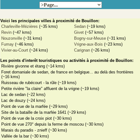
Voici les principales villes à proximité de Bouillon:
Charleville-Mézières
(~35 kms)
Sedan
(~19 kms)
Revin
(~47 kms)
Givet
(~57 kms)
Nouzonville
(~31 kms)
Bogny-sur-Meuse
(~31 kms)
Fumay
(~46 kms)
Vrigne-aux-Bois
(~23 kms)
Vivier-au-Court
(~24 kms)
Carignan
(~26 kms)
Les points d'interêt touristiques ou activités à proximité de Bouillon:
Rivière givonne et étang (~14 kms)
Foret domaniale de sedan, de france en belgique... au delà des frontières
(~16 kms)
Ruisseau de rubécourt - la rûle (~19 kms)
Petite rivière "la claire" affluent de la vrigne (~19 kms)
Lac de sedan (~22 kms)
Lac de douzy (~24 kms)
Point de vue de la marfée (~29 kms)
Site de la bataille de la marfée 1641 (~29 kms)
Point de vue de la croix piot (~30 kms)
Point de vue 270° depuis la ferme de moscou (~30 kms)
Marais du paradis - znieff (~30 kms)
Vallée de la bar (~30 kms)