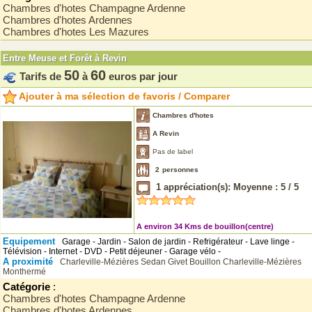
Chambres d'hotes Champagne Ardenne
Chambres d'hotes Ardennes
Chambres d'hotes Les Mazures
Entre Meuse et Forêt à Revin
50
60
Tarifs de
à
euros par jour
Ajouter à ma sélection de favoris / Comparer
Chambres d'hotes
A Revin
Pas de label
2
personnes
1
appréciation(s): Moyenne :
5
/
5
A environ 34 Kms de bouillon(centre)
Equipement
Garage - Jardin - Salon de jardin - Refrigérateur - Lave linge -
Télévision - Internet - DVD - Petit déjeuner - Garage vélo -
A proximité
Charleville-Mézières
Sedan
Givet
Bouillon
Charleville-Mézières
Monthermé
Catégorie
:
Chambres d'hotes Champagne Ardenne
Chambres d'hotes Ardennes