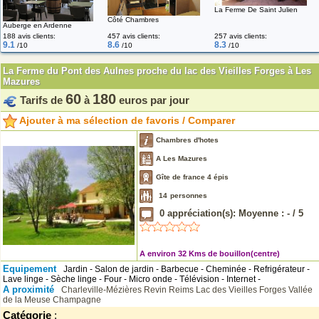
La Ferme De Saint Julien
Côté Chambres
Auberge en Ardenne
188 avis clients:
457 avis clients:
257 avis clients:
9.1
8.6
8.3
/10
/10
/10
La Ferme du Pont des Aulnes proche du lac des Vieilles Forges à Les
Mazures
60
180
Tarifs de
à
euros par jour
Ajouter à ma sélection de favoris / Comparer
Chambres d'hotes
A Les Mazures
Gîte de france 4 épis
14
personnes
0
appréciation(s): Moyenne :
-
/
5
A environ 32 Kms de bouillon(centre)
Equipement
Jardin - Salon de jardin - Barbecue - Cheminée - Refrigérateur -
Lave linge - Sèche linge - Four - Micro onde - Télévision - Internet -
A proximité
Charleville-Mézières
Revin
Reims
Lac des Vieilles Forges
Vallée
de la Meuse
Champagne
Catégorie
: