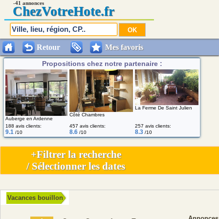
-41 annonces
Chez
VotreHote.fr
Retour
Mes favoris
Propositions chez notre partenaire :
La Ferme De Saint Julien
Côté Chambres
Auberge en Ardenne
188 avis clients:
457 avis clients:
257 avis clients:
9.1
8.6
8.3
/10
/10
/10
+Filtrer la recherche
/ Sélectionner les dates
Vacances bouillon
Annonces