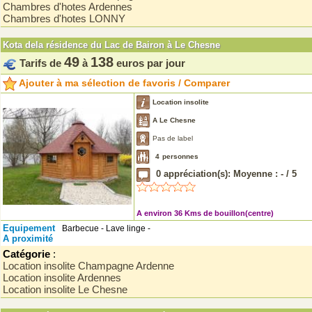
Chambres d'hotes Ardennes
Chambres d'hotes LONNY
Kota dela résidence du Lac de Bairon à Le Chesne
49
138
Tarifs de
à
euros par jour
Ajouter à ma sélection de favoris / Comparer
Location insolite
A Le Chesne
Pas de label
4
personnes
0
appréciation(s): Moyenne :
-
/
5
A environ 36 Kms de bouillon(centre)
Equipement
Barbecue - Lave linge -
A proximité
Catégorie
:
Location insolite Champagne Ardenne
Location insolite Ardennes
Location insolite Le Chesne