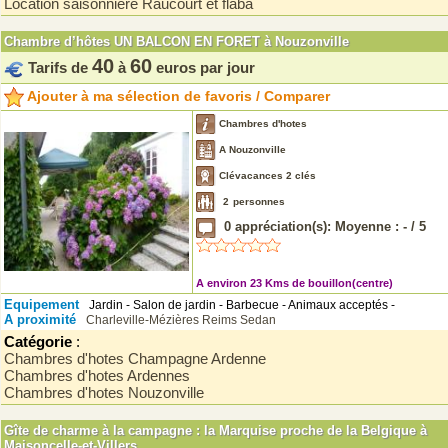
Location saisonnière Raucourt et flaba
Chambre d’hôtes UN BALCON EN FORET à Nouzonville
40
60
Tarifs de
à
euros par jour
Ajouter à ma sélection de favoris / Comparer
Chambres d'hotes
A Nouzonville
Clévacances 2 clés
2
personnes
0
appréciation(s): Moyenne :
-
/
5
A environ 23 Kms de bouillon(centre)
Equipement
Jardin - Salon de jardin - Barbecue - Animaux acceptés -
A proximité
Charleville-Mézières
Reims
Sedan
Catégorie
:
Chambres d'hotes Champagne Ardenne
Chambres d'hotes Ardennes
Chambres d'hotes Nouzonville
Gîte de charme à la campagne : la Marquise proche de la Belgique à
Maisoncelle-et-Villers