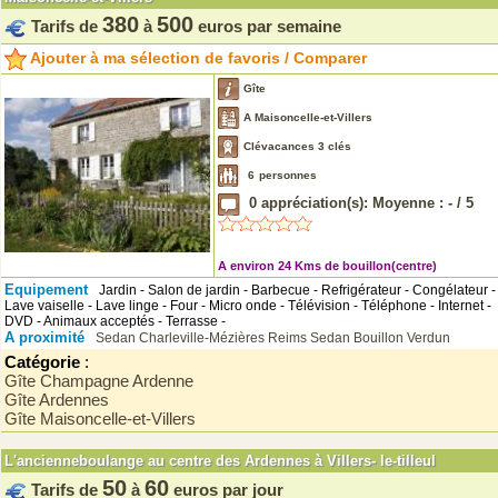
380
500
Tarifs de
à
euros par semaine
Ajouter à ma sélection de favoris / Comparer
Gîte
A Maisoncelle-et-Villers
Clévacances 3 clés
6
personnes
0
appréciation(s): Moyenne :
-
/
5
A environ 24 Kms de bouillon(centre)
Equipement
Jardin - Salon de jardin - Barbecue - Refrigérateur - Congélateur -
Lave vaiselle - Lave linge - Four - Micro onde - Télévision - Téléphone - Internet -
DVD - Animaux acceptés - Terrasse -
A proximité
Sedan
Charleville-Mézières
Reims
Sedan
Bouillon
Verdun
Catégorie
:
Gîte Champagne Ardenne
Gîte Ardennes
Gîte Maisoncelle-et-Villers
L'ancienneboulange au centre des Ardennes à Villers- le-tilleul
50
60
Tarifs de
à
euros par jour