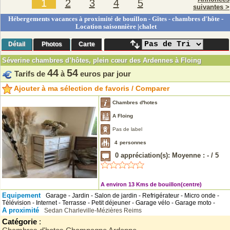
1
2
3
4
5
suivantes >
Hébergements vacances à proximité de bouillon - Gîtes - chambres d'hôte -
Location saisonnière |chalet
Détail
Photos
Carte
Séverine chambres d’hôtes, plein cœur des Ardennes à Floing
44
54
Tarifs de
à
euros par jour
Ajouter à ma sélection de favoris / Comparer
Chambres d'hotes
A Floing
Pas de label
4
personnes
0
appréciation(s): Moyenne :
-
/
5
A environ 13 Kms de bouillon(centre)
Equipement
Garage - Jardin - Salon de jardin - Refrigérateur - Micro onde -
Télévision - Internet - Terrasse - Petit déjeuner - Garage vélo - Garage moto -
A proximité
Sedan
Charleville-Mézières
Reims
Catégorie
: