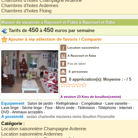
Chambres d'hotes Champagne Ardenne
Chambres d'hotes Ardennes
Chambres d'hotes Floing
Maison de vacances a Raucourt et Flaba à Raucourt et flaba
450
450
Tarifs de
à
euros par semaine
Ajouter à ma sélection de favoris / Comparer
Location saisonnière
A Raucourt et flaba
Pas de label
8
personnes
0
appréciation(s): Moyenne :
-
/
5
A environ 23 Kms de bouillon(centre)
Equipement
Salon de jardin - Refrigérateur - Congélateur - Lave vaiselle -
Lave linge - Sèche linge - Four - Micro onde - Télévision - Téléphone - Internet -
DVD - Animaux acceptés -
A proximité
sedan
charleville mezieres
reims
Bouillon
Florenville
Catégorie
:
Location saisonnière Champagne Ardenne
Location saisonnière Ardennes