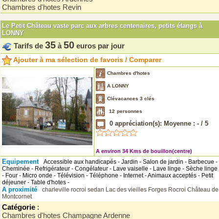
Chambres d'hotes Revin
Le Petit Château vaste parc aux arbres centenaires, petits étangs à
LONNY
35
50
Tarifs de
à
euros par jour
Ajouter à ma sélection de favoris / Comparer
Chambres d'hotes
A LONNY
Clévacances 3 clés
12
personnes
0
appréciation(s): Moyenne :
-
/
5
A environ 34 Kms de bouillon(centre)
Equipement
Accessible aux handicapés - Jardin - Salon de jardin - Barbecue -
Cheminée - Refrigérateur - Congélateur - Lave vaiselle - Lave linge - Sèche linge
- Four - Micro onde - Télévision - Téléphone - Internet - Animaux acceptés - Petit
déjeuner - Table d'hotes -
A proximité
charleville
rocroi
sedan
Lac des vieilles Forges
Rocroi
Château de
Montcornet
Catégorie
:
Chambres d'hotes Champagne Ardenne