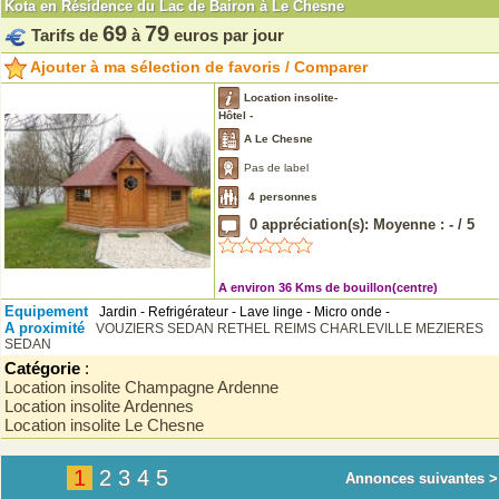
Kota en Résidence du Lac de Bairon à Le Chesne
69
79
Tarifs de
à
euros par jour
Ajouter à ma sélection de favoris / Comparer
Location insolite-
Hôtel -
A Le Chesne
Pas de label
4
personnes
0
appréciation(s): Moyenne :
-
/
5
A environ 36 Kms de bouillon(centre)
Equipement
Jardin - Refrigérateur - Lave linge - Micro onde -
A proximité
VOUZIERS
SEDAN
RETHEL
REIMS
CHARLEVILLE MEZIERES
SEDAN
Catégorie
:
Location insolite Champagne Ardenne
Location insolite Ardennes
Location insolite Le Chesne
1
2
3
4
5
Annonces suivantes >