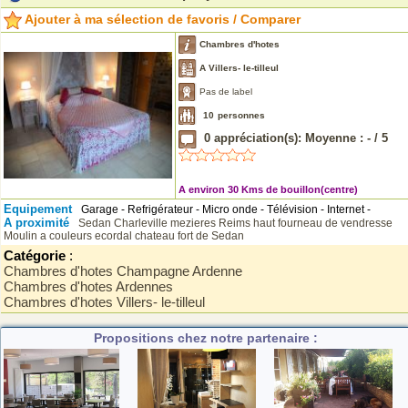
Ajouter à ma sélection de favoris / Comparer
Chambres d'hotes
A Villers- le-tilleul
Pas de label
10
personnes
0
appréciation(s): Moyenne :
-
/
5
A environ 30 Kms de bouillon(centre)
Equipement
Garage - Refrigérateur - Micro onde - Télévision - Internet -
A proximité
Sedan
Charleville mezieres
Reims
haut fourneau de vendresse
Moulin a couleurs ecordal
chateau fort de Sedan
Catégorie
:
Chambres d'hotes Champagne Ardenne
Chambres d'hotes Ardennes
Chambres d'hotes Villers- le-tilleul
Propositions chez notre partenaire :