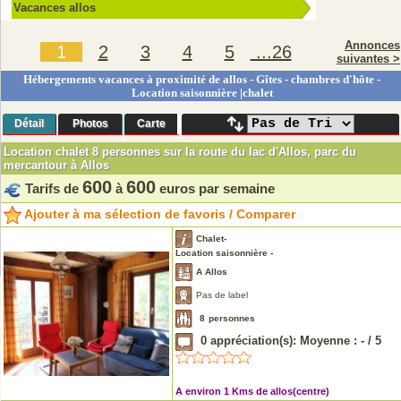
Vacances allos
Annonces
1
2
3
4
5
...26
suivantes >
Hébergements vacances à proximité de allos - Gîtes - chambres d'hôte -
Location saisonnière |chalet
Détail
Photos
Carte
Location chalet 8 personnes sur la route du lac d'Allos, parc du
mercantour à Allos
600
600
Tarifs de
à
euros par semaine
Ajouter à ma sélection de favoris / Comparer
Chalet-
Location saisonnière -
A Allos
Pas de label
8
personnes
0
appréciation(s): Moyenne :
-
/
5
A environ 1 Kms de allos(centre)