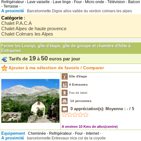
Refrigérateur - Lave vaiselle - Lave linge - Four - Micro onde - Télévision - Balcon
- Terrasse -
A proximité
Barcelonnette
Digne
allos
vallée du verdon
colmars les alpes
Catégorie
:
Chalet P.A.C.A
Chalet Alpes de haute provence
Chalet Colmars les Alpes
Ferme les Louiqs, gîte d'étape, gîte de groupe et chambre d'hôte à
Entraunes
19
50
Tarifs de
à
euros par jour
Ajouter à ma sélection de favoris / Comparer
Gîte d'étape
A Entraunes
Pas de label
14
personnes
0
appréciation(s): Moyenne :
-
/
5
A environ 10 Kms de allos(centre)
Equipement
Cheminée - Refrigérateur - Four - Internet -
A proximité
barcelonnette
Entrevaux
nice
col de la coyolle