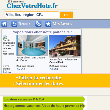
-253 annonces
Chez
VotreHote.fr
Retour
Mes favoris
Propositions chez notre partenaire :
Studio
confortable
à Allos 20
m² avec
vue
montagne
Vacancéole - Les Chalets
Vacancéole - Résidence
du Verdon
Central Park
3 avis
264 avis clients:
230 avis clients:
clients:
7.7
7.4
/10
/10
8.3
/10
+Filtrer la recherche
/ Sélectionner les dates
Location vacances P.A.C.A
Hébergements vacances Alpes de haute provence (4)