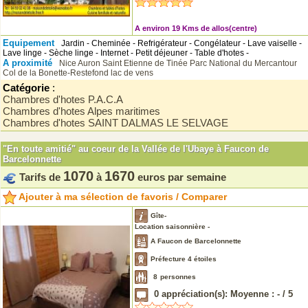
A environ 19 Kms de allos(centre)
Equipement
Jardin - Cheminée - Refrigérateur - Congélateur - Lave vaiselle -
Lave linge - Sèche linge - Internet - Petit déjeuner - Table d'hotes -
A proximité
Nice
Auron
Saint Etienne de Tinée
Parc National du Mercantour
Col de la Bonette-Restefond
lac de vens
Catégorie
:
Chambres d'hotes P.A.C.A
Chambres d'hotes Alpes maritimes
Chambres d'hotes SAINT DALMAS LE SELVAGE
"En toute amitié" au coeur de la Vallée de l'Ubaye à Faucon de
Barcelonnette
1070
1670
Tarifs de
à
euros par semaine
Ajouter à ma sélection de favoris / Comparer
Gîte-
Location saisonnière -
A Faucon de Barcelonnette
Préfecture 4 étoiles
8
personnes
0
appréciation(s): Moyenne :
-
/
5