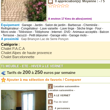
0
appréciation(s): Moyenne :
-
/
5
A environ 17 Kms de allos(centre)
Equipement
Garage - Jardin - Salon de jardin - Barbecue - Cheminée -
Refrigérateur - Congélateur - Lave vaiselle - Lave linge - Sèche linge - Four -
Micro onde - Télévision - Téléphone - Internet - DVD - Animaux acceptés - Balcon
- Terrasse - Jacuzzi - Petit déjeuner - Garage vélo - Garage moto -
A proximité
Gap
Briançon
Lac de Serre Ponçon
Catégorie
:
Chalet P.A.C.A
Chalet Alpes de haute provence
Chalet Barcelonnette
T1 MEUBLE - ETE - HIVER à LE VERNET
200
250
Tarifs de
à
euros par semaine
Ajouter à ma sélection de favoris / Comparer
Location saisonnière-
Location saisonnière -
A LE VERNET
Pas de label
4
personnes