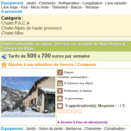
Equipement
Jardin - Cheminée - Refrigérateur - Congélateur - Lave vaiselle -
Lave linge - Four - Micro onde - Télévision - Balcon - Terrasse -
A proximité
Catégorie
:
Chalet P.A.C.A
Chalet Alpes de haute provence
Chalet Allos
Chalet confortable au calme, jolie vue sur la vallée du Haut Verdon à
Colmars les Alpes
500
700
Tarifs de
à
euros par semaine
Ajouter à ma sélection de favoris / Comparer
Chalet-
Location saisonnière -
A Colmars les Alpes
Préfecture 3 étoiles
6
personnes
0
appréciation(s): Moyenne :
-
/
5
A environ 4 Kms de allos(centre)
Equipement
Jardin - Salon de jardin - Barbecue - Cheminée - Climatisation -