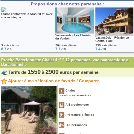
Propositions chez notre partenaire :
Studio confortable à Allos 20 m² avec
vue montagne
Vacancéole - Les Chalets
Vacancéole - Résidence
du Verdon
Central Park
3 avis clients:
264 avis clients:
230 avis clients:
8.3
7.7
7.4
/10
/10
/10
Proche Barcelonnette Chalet 4 **** 12 personnes, vue panoramique à
Barcelonnette
1550
2900
Tarifs de
à
euros par semaine
Ajouter à ma sélection de favoris / Comparer
Chalet-
Location saisonnière -
A Barcelonnette
Préfecture 4 étoiles
12
personnes