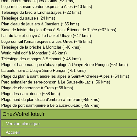
Remontées mécaniques à Allos (~2 kms)
Luge multisaison verdon express à Allos (~13 kms)
Télésiège du brec à Enchastrayes (~22 kms)
Télésiège du sauze (~24 kms)
Plan d'eau de jausiers à Jausiers (~35 kms)
Base de loisirs du plan d'eau à Saint-Étienne-de-Tinée (~37 kms)
Lac du lauzet-ubaye à Le Lauzet-Ubaye (~42 kms)
Luge sur rail l'orrian express à Les Orres (~46 kms)
Télésiège de la brèche à Montclar (~46 kms)
World mini golf à Montclar (~46 kms)
Télésiège des monges à Selonnet (~48 kms)
Plage et base nautique d'ubaye plage à Ubaye-Serre-Ponçon (~51 kms)
La perle noire à Ubaye-Serre-Ponçon (~51 kms)
Plage du plan à saint andré les alpes à Saint-André-les-Alpes (~54 kms)
Parc animalier de serre-ponçon à Le Sauze-du-Lac (~56 kms)
Plage de chanterenne à Crots (~58 kms)
Plage des eaux douce (~58 kms)
Plage nord du plan d'eau d'embrun à Embrun (~58 kms)
Plage de port saint-pierre à Le Sauze-du-Lac (~59 kms)
ChezVotreHote.fr
|
Version classique
|
Accueil