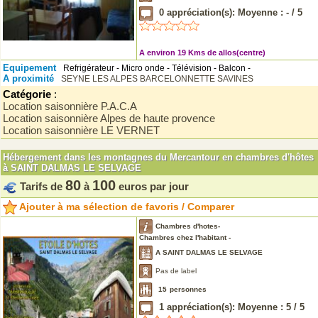
0
appréciation(s): Moyenne :
-
/
5
A environ 19 Kms de allos(centre)
Equipement
Refrigérateur - Micro onde - Télévision - Balcon -
A proximité
SEYNE LES ALPES
BARCELONNETTE
SAVINES
Catégorie
:
Location saisonnière P.A.C.A
Location saisonnière Alpes de haute provence
Location saisonnière LE VERNET
Hébergement dans les montagnes du Mercantour en chambres d'hôtes
à SAINT DALMAS LE SELVAGE
80
100
Tarifs de
à
euros par jour
Ajouter à ma sélection de favoris / Comparer
Chambres d'hotes-
Chambres chez l'habitant -
A SAINT DALMAS LE SELVAGE
Pas de label
15
personnes
1
appréciation(s): Moyenne :
5
/
5