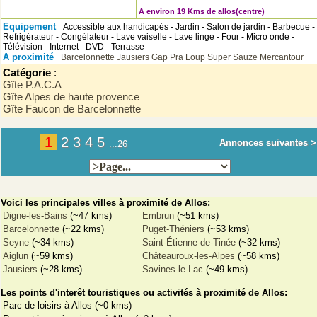
A environ 19 Kms de allos(centre)
Equipement
Accessible aux handicapés - Jardin - Salon de jardin - Barbecue -
Refrigérateur - Congélateur - Lave vaiselle - Lave linge - Four - Micro onde -
Télévision - Internet - DVD - Terrasse -
A proximité
Barcelonnette
Jausiers
Gap
Pra Loup
Super Sauze
Mercantour
Catégorie
:
Gîte P.A.C.A
Gîte Alpes de haute provence
Gîte Faucon de Barcelonnette
1
2
3
4
5
Annonces suivantes >
...26
Voici les principales villes à proximité de Allos:
Digne-les-Bains
(~47 kms)
Embrun
(~51 kms)
Barcelonnette
(~22 kms)
Puget-Théniers
(~53 kms)
Seyne
(~34 kms)
Saint-Étienne-de-Tinée
(~32 kms)
Aiglun
(~59 kms)
Châteauroux-les-Alpes
(~58 kms)
Jausiers
(~28 kms)
Savines-le-Lac
(~49 kms)
Les points d'interêt touristiques ou activités à proximité de Allos:
Parc de loisirs à Allos (~0 kms)