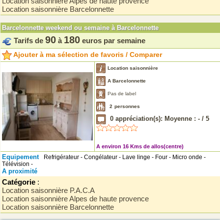
Location saisonnière Alpes de haute provence
Location saisonnière Barcelonnette
Barcelonnette weekend ou semaine à Barcelonnette
90
180
Tarifs de
à
euros par semaine
Ajouter à ma sélection de favoris / Comparer
Location saisonnière
A Barcelonnette
Pas de label
2
personnes
0
appréciation(s): Moyenne :
-
/
5
A environ 16 Kms de allos(centre)
Equipement
Refrigérateur - Congélateur - Lave linge - Four - Micro onde -
Télévision -
A proximité
Catégorie
:
Location saisonnière P.A.C.A
Location saisonnière Alpes de haute provence
Location saisonnière Barcelonnette