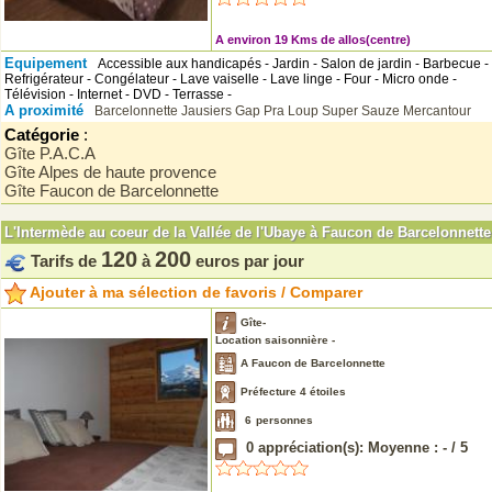
A environ 19 Kms de allos(centre)
Equipement
Accessible aux handicapés - Jardin - Salon de jardin - Barbecue -
Refrigérateur - Congélateur - Lave vaiselle - Lave linge - Four - Micro onde -
Télévision - Internet - DVD - Terrasse -
A proximité
Barcelonnette
Jausiers
Gap
Pra Loup
Super Sauze
Mercantour
Catégorie
:
Gîte P.A.C.A
Gîte Alpes de haute provence
Gîte Faucon de Barcelonnette
L'Intermède au coeur de la Vallée de l'Ubaye à Faucon de Barcelonnette
120
200
Tarifs de
à
euros par jour
Ajouter à ma sélection de favoris / Comparer
Gîte-
Location saisonnière -
A Faucon de Barcelonnette
Préfecture 4 étoiles
6
personnes
0
appréciation(s): Moyenne :
-
/
5